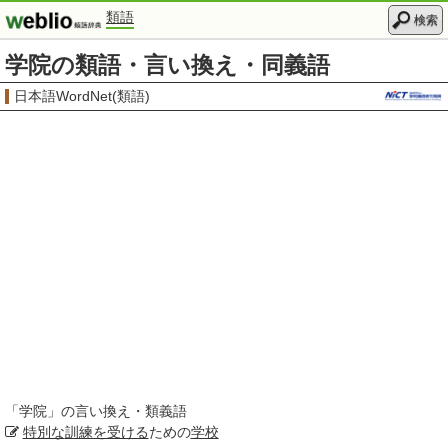
類語
検索
学院の類語・言い換え・同義語
日本語WordNet(類語)
「
学院
」の言い換え・類義語
特別な
訓練を受ける
ための
学校