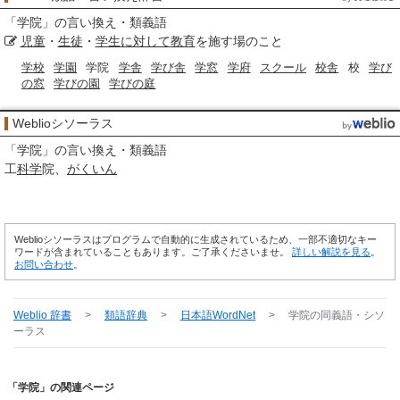
「
学院
」の言い換え・類義語
児童
・
生徒
・
学生
に対して
教育
を施す場のこと
学校
学園
学院
学舎
学び舎
学窓
学府
スクール
校舎
校
学び
の窓
学びの園
学びの庭
Weblioシソーラス
「
学院
」の言い換え・類義語
工
科学
院
がくいん
Weblioシソーラスはプログラムで自動的に生成されているため、一部不適切なキー
ワードが含まれていることもあります。ご了承くださいませ。
詳しい解説を見る
。
お問い合わせ
。
Weblio 辞書
>
類語辞典
>
日本語WordNet
>
学院
の同義語・シソ
ーラス
「学院」の関連ページ