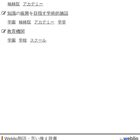
翰林院
アカデミー
知識
の
振興
を
目指す
学術的
施設
学園
翰林院
アカデミー
学堂
教育
機関
学園
学校
スクール
Weblio類語・言い換え辞書