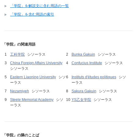
「学院」を解説文に含む用語の一覧
「学院」を含む用語の索引
「学院」の関連用語
工科学院
シソーラス
Bunka Gakuin
シソーラス
China Foreign Affairs University
Confucius Institute
シソーラス
シソーラス
Eastern Liaoning University
シソ
Instituts d'études politiques
シソ
ーラス
ーラス
Nezamiyeh
シソーラス
Sakura Gakuin
シソーラス
Steele Memorial Academy
シソ
YS乙女学院
シソーラス
ーラス
「学院」の隣のことば