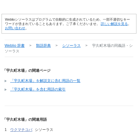
Weblioシソーラスはプログラムで自動的に生成されているため、一部不適切なキー
ワードが含まれていることもあります。ご了承くださいませ。
詳しい解説を見る
。
お問い合わせ
。
Weblio 辞書
>
類語辞典
>
シソーラス
>
宇久町木場
の同義語・シ
ソーラス
「宇久町木場」の関連ページ
「宇久町木場」を解説文に含む用語の一覧
「宇久町木場」を含む用語の索引
「宇久町木場」の関連用語
ウクマチコバ
シソーラス