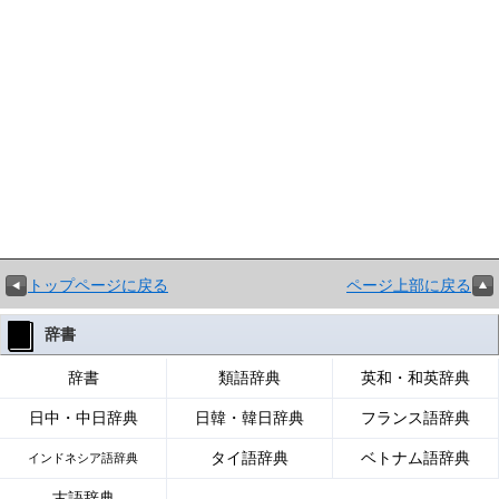
トップページに戻る
ページ上部に戻る
辞書
辞書
類語辞典
英和・和英辞典
日中・中日辞典
日韓・韓日辞典
フランス語辞典
タイ語辞典
ベトナム語辞典
インドネシア語辞典
古語辞典