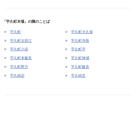
「宇久町木場」の隣のことば
宇久町
宇久町大久保
宇久町太田江
宇久町寺島
宇久町小浜
宇久町平
宇久町本飯良
宇久町神浦
宇久町野方
宇久町飯良
宇久純定
宇久純玄