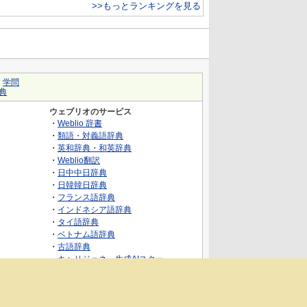
>>もっとランキングを見る
｜
学問
典
ウェブリオのサービス
・
Weblio 辞書
・
類語・対義語辞典
・
英和辞典・和英辞典
・
Weblio翻訳
・
日中中日辞典
・
日韓韓日辞典
・
フランス語辞典
・
インドネシア語辞典
・
タイ語辞典
・
ベトナム語辞典
・
古語辞典
・
キャリジェネ～生成AIスクー
ル・AIスキルでキャリアアップ～