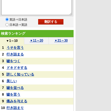
英語⇒日本語
日本語⇒英語
検索ランキング
▼
11～20
▼
21～30
▼
1～10
1
うそを言う
2
行き詰まる
3
嘘をつく
4
ドキドキする
5
詳しく知っている
6
美しい
7
嘘を並べる
8
嘘を言う
9
痛みを与える
10
行き詰まり