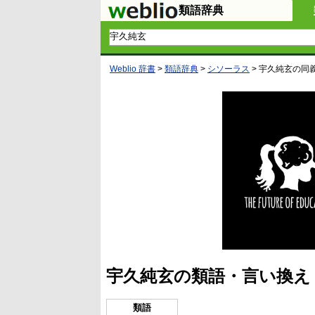
類語辞典
Weblio 辞書
>
類語辞典
>
シソーラス
>
宇久純玄
の同
宇久純玄の類語・言い換え
類語