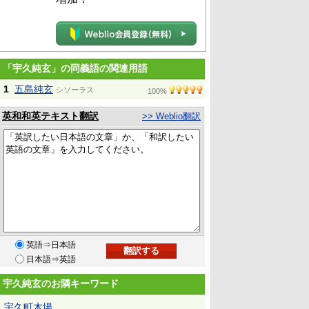
「宇久純玄」の同義語の関連用語
1
五島純玄
シソーラス
100%
英和和英テキスト翻訳
>> Weblio翻訳
英語⇒日本語
日本語⇒英語
宇久純玄のお隣キーワード
宇久町木場