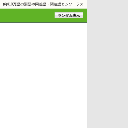
約410万語の類語や同義語・関連語とシソーラス