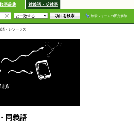
類語辞典
対義語・反対語
検索フォームの固定解除
義語・シソーラス
・同義語