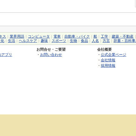
ネス
｜
業界用語
｜
コンピュータ
｜
電車
｜
自動車・バイク
｜
船
｜
工学
｜
建築・不動産
文化
｜
生活
｜
ヘルスケア
｜
趣味
｜
スポーツ
｜
生物
｜
食品
｜
人名
｜
方言
｜
辞書・百科事
お問合せ・ご要望
会社概要
のアプリ
・
お問い合わせ
・
公式企業ページ
・
会社情報
・
採用情報
©2026 GRAS Group, Inc.
RSS