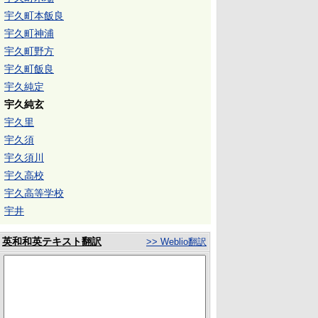
宇久町本飯良
宇久町神浦
宇久町野方
宇久町飯良
宇久純定
宇久純玄
宇久里
宇久須
宇久須川
宇久高校
宇久高等学校
宇井
英和和英テキスト翻訳
>> Weblio翻訳