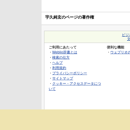
宇久純玄のページの著作権
ビジ
ご利用にあたって
便利な機能
・
Weblio辞書とは
・
ウェブリオ
・
検索の仕方
・
ヘルプ
・
利用規約
・
プライバシーポリシー
・
サイトマップ
・
クッキー・アクセスデータにつ
いて