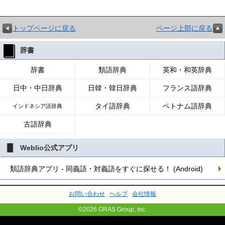
トップページに戻る
ページ上部に戻る
辞書
辞書
類語辞典
英和・和英辞典
日中・中日辞典
日韓・韓日辞典
フランス語辞典
タイ語辞典
ベトナム語辞典
インドネシア語辞典
古語辞典
Weblio公式アプリ
類語辞典アプリ - 同義語・対義語をすぐに探せる！ (Android)
お問い合わせ
ヘルプ
会社情報
©2026 GRAS Group, Inc.