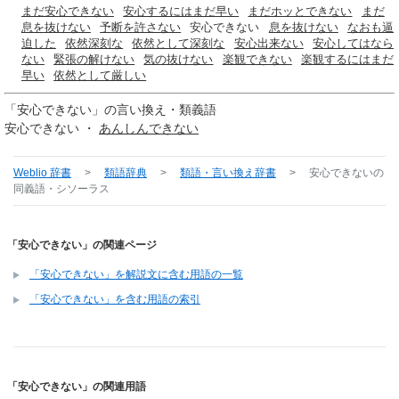
まだ安心できない
安心するにはまだ早い
まだホッとできない
まだ
息を抜けない
予断を許さない
安心できない
息を抜けない
なおも逼
迫した
依然深刻な
依然として深刻な
安心出来ない
安心してはなら
ない
緊張の解けない
気の抜けない
楽観できない
楽観するにはまだ
早い
依然として厳しい
「
安心できない
」の言い換え・類義語
安心できない ・
あんしんできない
Weblio 辞書
>
類語辞典
>
類語・言い換え辞書
>
安心できない
の
同義語・シソーラス
「安心できない」の関連ページ
「安心できない」を解説文に含む用語の一覧
「安心できない」を含む用語の索引
「安心できない」の関連用語