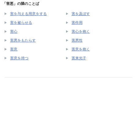
「害悪」の隣のことば
害を与える用意をする
害を及ぼす
害を被らせる
害作用
害心
害心を抱く
害悪をもたらす
害悪性
害意
害意を抱く
害意を持つ
害来光子