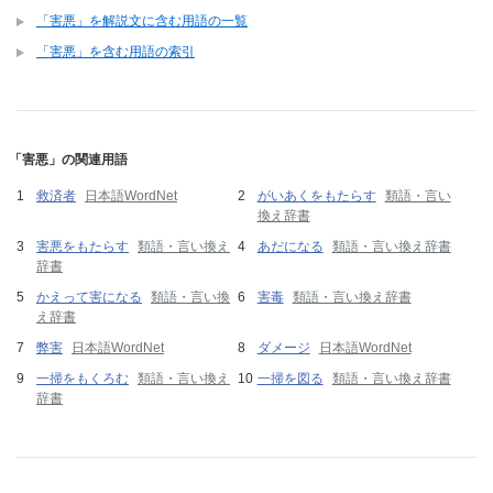
「害悪」を解説文に含む用語の一覧
「害悪」を含む用語の索引
「害悪」の関連用語
救済者
日本語WordNet
がいあくをもたらす
類語・言い
換え辞書
害悪をもたらす
類語・言い換え
あだになる
類語・言い換え辞書
辞書
かえって害になる
類語・言い換
害毒
類語・言い換え辞書
え辞書
弊害
日本語WordNet
ダメージ
日本語WordNet
一掃をもくろむ
類語・言い換え
一掃を図る
類語・言い換え辞書
辞書