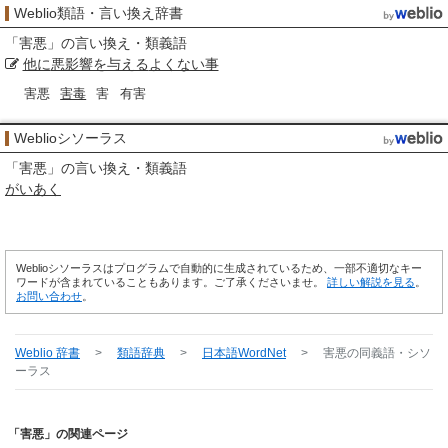
Weblio類語・言い換え辞書
「
害悪
」の言い換え・類義語
他に
悪影響を与える
よくない事
害悪
害毒
害
有害
Weblioシソーラス
「
害悪
」の言い換え・類義語
がいあく
Weblioシソーラスはプログラムで自動的に生成されているため、一部不適切なキー
ワードが含まれていることもあります。ご了承くださいませ。
詳しい解説を見る
。
お問い合わせ
。
Weblio 辞書
>
類語辞典
>
日本語WordNet
>
害悪
の同義語・シソ
ーラス
「害悪」の関連ページ