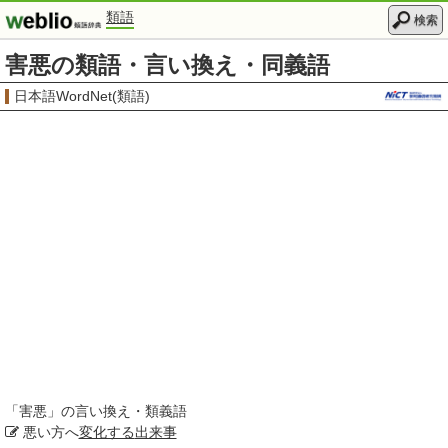
類語
検索
害悪の類語・言い換え・同義語
日本語WordNet(類語)
「
害悪
」の言い換え・類義語
悪い方へ
変化する
出来事