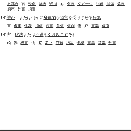
不都合
害
毀傷
禍害
毀損
厄
傷害
ダメージ
厄難
損傷
危害
損壊
弊害
損害
誰か
、または何かに
身体的
な
損害
を受けさせる
行為
害
傷害
怪我
損傷
危害
負傷
傷創
傷
疵
害毒
傷痍
害、
破壊
または
不運
を
引き起こす
それ
凶
禍
禍害
仇
厄
災い
厄難
禍災
惨禍
害毒
荼毒
弊害