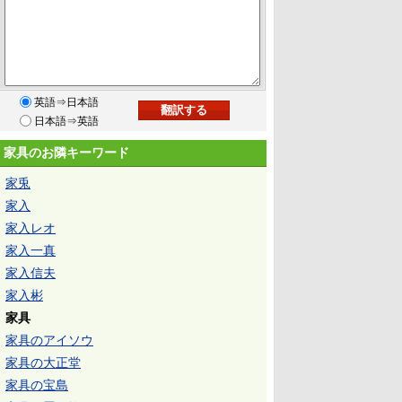
英語⇒日本語
日本語⇒英語
家具のお隣キーワード
家兎
家入
家入レオ
家入一真
家入信夫
家入彬
家具
家具のアイソウ
家具の大正堂
家具の宝島