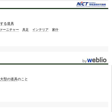
t
e
する
道具
ァーニチャー
具足
インテリア
家什
大型の
道具
のこと