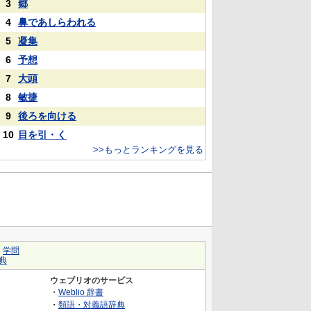
3
郷
4
鼻であしらわれる
5
凝集
6
予想
7
大頭
8
敏捷
9
後ろを向ける
10
目を引・く
>>もっとランキングを見る
｜
学問
典
ウェブリオのサービス
・
Weblio 辞書
・
類語・対義語辞典