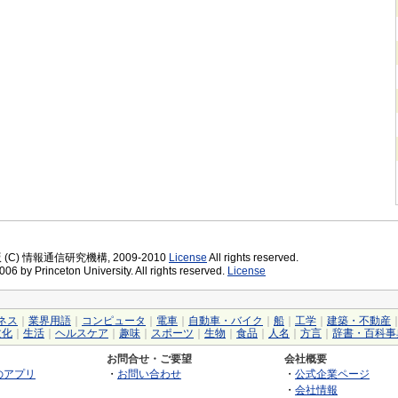
版 (C) 情報通信研究機構, 2009-2010
License
All rights reserved.
06 by Princeton University. All rights reserved.
License
ネス
｜
業界用語
｜
コンピュータ
｜
電車
｜
自動車・バイク
｜
船
｜
工学
｜
建築・不動産
文化
｜
生活
｜
ヘルスケア
｜
趣味
｜
スポーツ
｜
生物
｜
食品
｜
人名
｜
方言
｜
辞書・百科事
お問合せ・ご要望
会社概要
のアプリ
・
お問い合わせ
・
公式企業ページ
・
会社情報