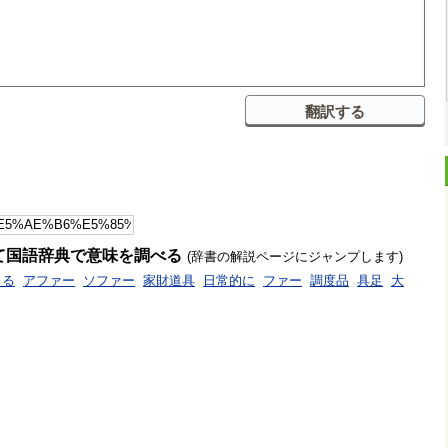
て国語辞典で意味を調べる
(辞書の解説ページにジャンプします)
きる
アファー
ソファー
家財道具
日常的に
ファー
調度品
具足
大