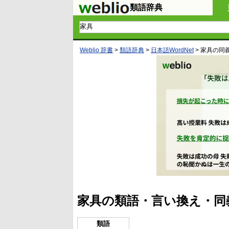
類語辞典
Weblio 辞書
>
類語辞典
>
日本語WordNet
>
家具
の同
家具の類語・言い換え・同
類語