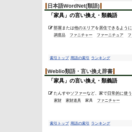
日本語WordNet(類語)
「
家具
」の言い換え・類義語
部屋
または
他の
エリア
を
居住
できるように
調度品
ファニチャー
ファーニチュア
フ
索引トップ
用語の索引
ランキング
Weblio類語・言い換え辞書
「
家具
」の言い換え・類義語
たんすや
ソファー
など、家で
日常的に使う
家財
家財道具
家具
ファニチャー
索引トップ
用語の索引
ランキング