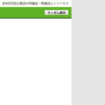
約410万語の類語や同義語・関連語とシソーラス