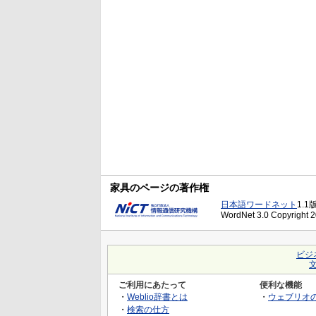
家具のページの著作権
日本語ワードネット
1.1
WordNet 3.0 Copyright 20
ビジ
ご利用にあたって
便利な機能
・
Weblio辞書とは
・
ウェブリオ
・
検索の仕方