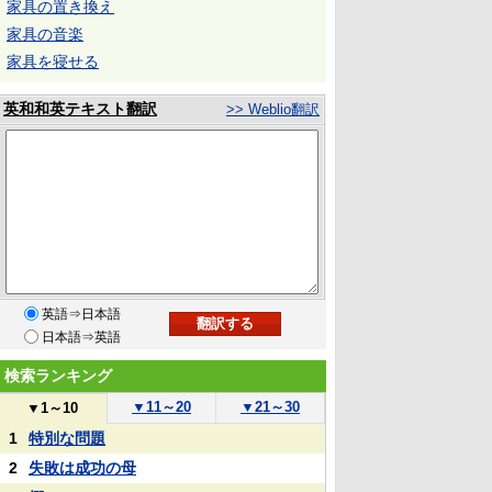
家具の置き換え
家具の音楽
家具を寝せる
英和和英テキスト翻訳
>> Weblio翻訳
英語⇒日本語
日本語⇒英語
検索ランキング
▼
11～20
▼
21～30
▼
1～10
1
特別な問題
2
失敗は成功の母