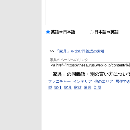
英語⇒日本語
日本語⇒英語
>>
「家具」を含む同義語の索引
家具のページへのリンク
「家具」の同義語・別の言い方につい
ファニチャー
インテリア
他のエリア
居住で
型
家什
家具
家財
道具
部屋