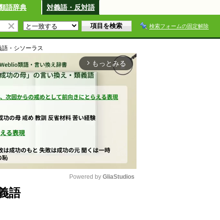
類語辞典
対義語・反対語
検索フォームの固定解除
義語・シソーラス
もっとみる
arrow_forward_ios
Powered by 
GliaStudios
義語
M
u