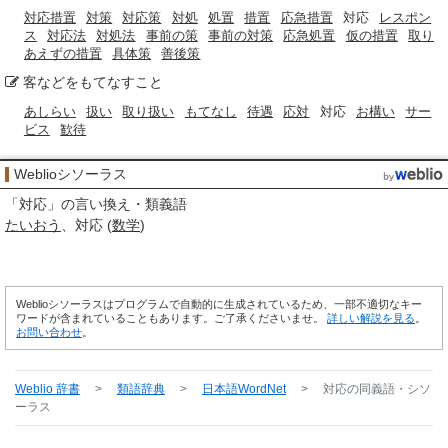
対応措置
対策
対応策
対処
処置
措置
応急措置
対応
レスポン
ス
対応法
対処法
事前の策
事前の対策
応急処置
仮の措置
取り
あえずの措置
具体策
善後策
客などをもてなすこと
あしらい
扱い
取り扱い
もてなし
待遇
応対
対応
お構い
サー
ビス
歓待
Weblioシソーラス
「
対応
」の言い換え・類義語
たいおう
対応 (
数学
)
Weblioシソーラスはプログラムで自動的に生成されているため、一部不適切なキー
ワードが含まれていることもあります。ご了承くださいませ。
詳しい解説を見る
。
お問い合わせ
。
Weblio 辞書
>
類語辞典
>
日本語WordNet
>
対応
の同義語・シソ
ーラス