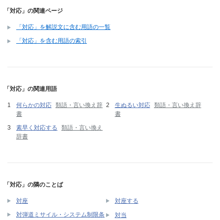
「対応」の関連ページ
「対応」を解説文に含む用語の一覧
「対応」を含む用語の索引
「対応」の関連用語
何らかの対応
類語・言い換え辞
生ぬるい対応
類語・言い換え辞
書
書
素早く対応する
類語・言い換え
辞書
「対応」の隣のことば
対座
対座する
対弾道ミサイル・システム制限条
対当