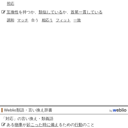
照応
互換性
を持つか、
類似している
か、
首尾一貫している
調和
マッチ
合う
相応う
フィット
一致
Weblio類語・言い換え辞書
「
対応
」の言い換え・類義語
ある
物事
が
起こった
時に
備え
るための
行動
のこと