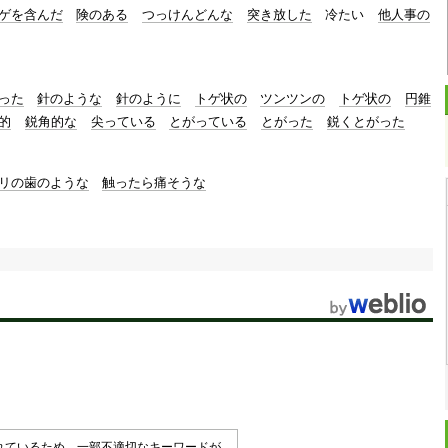
ゲを含んだ
険のある
つっけんどんな
突き放した
冷たい
他人事の
った
針のような
針のように
トゲ状の
ツンツンの
トゲ状の
円錐
的
鋭角的な
尖っている
とがっている
とがった
鋭くとがった
リの歯のような
触ったら痛そうな
されているため、一部不適切なキーワードが