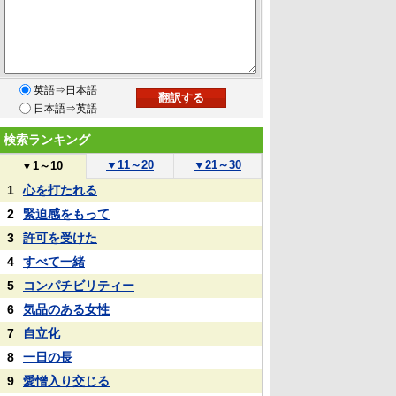
英語⇒日本語
日本語⇒英語
検索ランキング
▼
11～20
▼
21～30
▼
1～10
1
心を打たれる
2
緊迫感をもって
3
許可を受けた
4
すべて一緒
5
コンパチビリティー
6
気品のある女性
7
自立化
8
一日の長
9
愛憎入り交じる