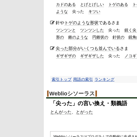
カドのある
とげとげしい
トゲのある
ト
ような
尖った
キツい
針や
トゲ
のような
形状
であるさま
ツンツンと
ツンツンした
尖った
鋭く尖
形の
錐のような
円錐状の
針状の
鋭角
尖った部分
が
いくつも
並んでいる
さま
ギザギザの
ギザギザした
尖った
ノコギ
索引トップ
用語の索引
ランキング
Weblioシソーラス
「
尖った
」の言い換え・類義語
とんがった
とがった
Weblioシソーラスはプログラムで自動的に生成