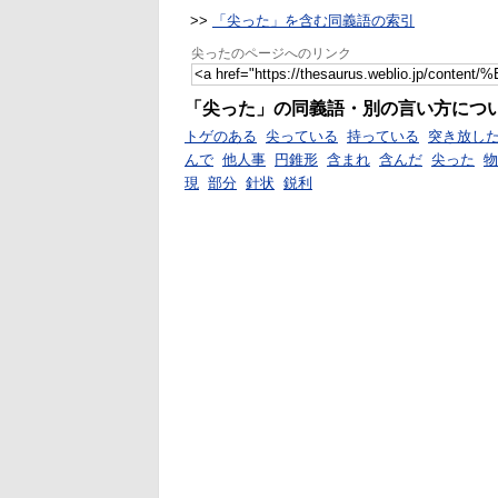
>>
「尖った」を含む同義語の索引
尖ったのページへのリンク
「尖った」の同義語・別の言い方につ
トゲのある
尖っている
持っている
突き放し
んで
他人事
円錐形
含まれ
含んだ
尖った
物
現
部分
針状
鋭利