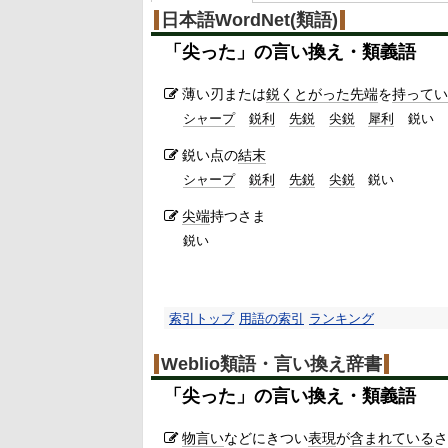
日本語WordNet(類語)
「
尖った
」の言い換え・類義語
薄い刃または
鋭くとがった
先端
を
持ってい
シャープ
鋭利
先鋭
尖鋭
犀利
鋭い
鋭い点の
結末
シャープ
鋭利
先鋭
尖鋭
鋭い
尖端
持つさま
鋭い
索引トップ
用語の索引
ランキング
Weblio類語・言い換え辞書
「
尖った
」の言い換え・類義語
物言い
などにきつい
表現
が
含まれている
さ