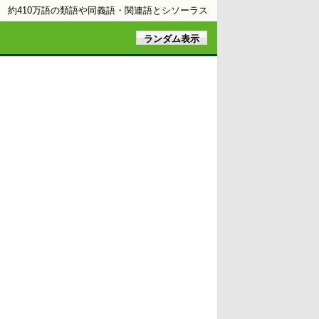
約410万語の類語や同義語・関連語とシソーラス