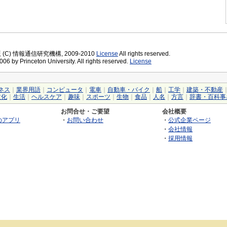
版 (C) 情報通信研究機構, 2009-2010
License
All rights reserved.
06 by Princeton University. All rights reserved.
License
ネス
｜
業界用語
｜
コンピュータ
｜
電車
｜
自動車・バイク
｜
船
｜
工学
｜
建築・不動産
文化
｜
生活
｜
ヘルスケア
｜
趣味
｜
スポーツ
｜
生物
｜
食品
｜
人名
｜
方言
｜
辞書・百科事
お問合せ・ご要望
会社概要
のアプリ
・
お問い合わせ
・
公式企業ページ
・
会社情報
・
採用情報