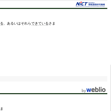
る
、あるいはそれら
できている
さま
ま