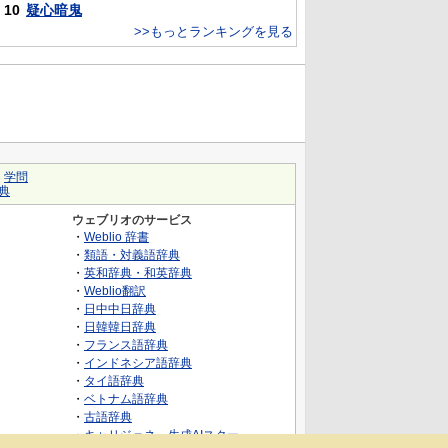
10
疑心暗鬼
>>もっとランキングを見る
｜
学問
典
ウェブリオのサービス
・
Weblio 辞書
・
類語・対義語辞典
・
英和辞典・和英辞典
・
Weblio翻訳
・
日中中日辞典
・
日韓韓日辞典
・
フランス語辞典
・
インドネシア語辞典
・
タイ語辞典
・
ベトナム語辞典
・
古語辞典
・
キャリジェネ～生成AIスクー