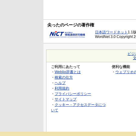
尖ったのページの著作権
日本語ワードネット
1.1
WordNet 3.0 Copyright 20
ビジ
ご利用にあたって
便利な機能
・
Weblio辞書とは
・
ウェブリオ
・
検索の仕方
・
ヘルプ
・
利用規約
・
プライバシーポリシー
・
サイトマップ
・
クッキー・アクセスデータにつ
いて