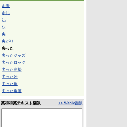
尒来
尒礼
尓
尔
尖
尖がり
尖った
尖ったジャズ
尖ったロック
尖った姿勢
尖った牙
尖った角
尖った角度
英和和英テキスト翻訳
>> Weblio翻訳