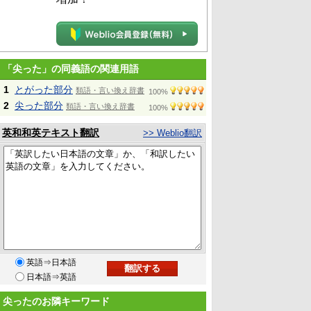
「尖った」の同義語の関連用語
1
とがった部分
類語・言い換え辞書
100%
2
尖った部分
類語・言い換え辞書
100%
英和和英テキスト翻訳
>> Weblio翻訳
英語⇒日本語
日本語⇒英語
尖ったのお隣キーワード