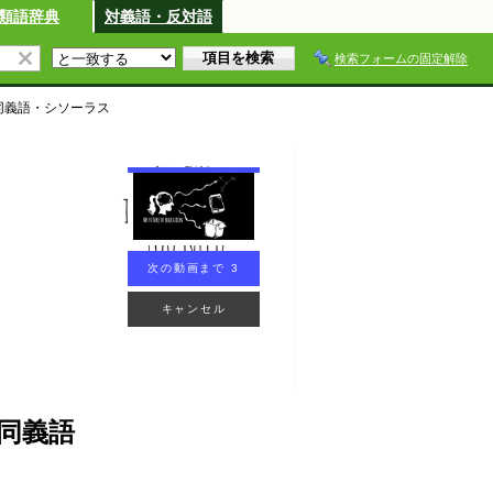
類語辞典
対義語・反対語
検索フォームの固定解除
同義語・シソーラス
次の動画まで 2
キャンセル
同義語