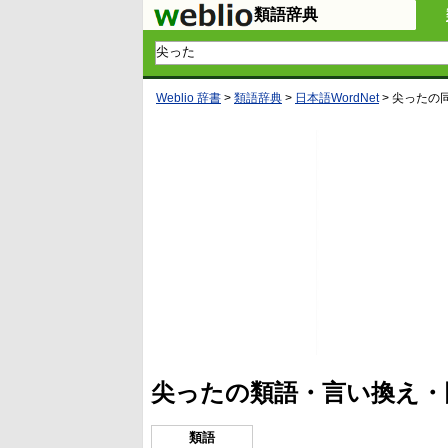
類語辞典
Weblio 辞書
>
類語辞典
>
日本語WordNet
>
尖った
の
尖ったの類語・言い換え・
類語