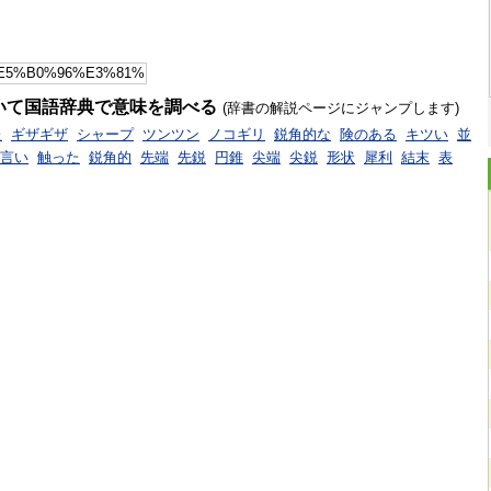
いて国語辞典で意味を調べる
(辞書の解説ページにジャンプします)
た
ギザギザ
シャープ
ツンツン
ノコギリ
鋭角的な
険のある
キツい
並
言い
触った
鋭角的
先端
先鋭
円錐
尖端
尖鋭
形状
犀利
結末
表