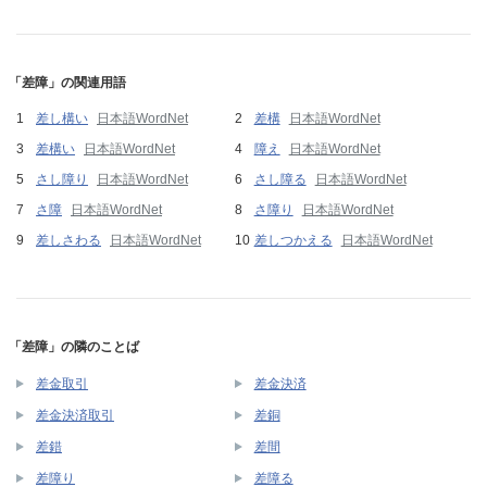
「差障」の関連用語
差し構い
日本語WordNet
差構
日本語WordNet
差構い
日本語WordNet
障え
日本語WordNet
さし障り
日本語WordNet
さし障る
日本語WordNet
さ障
日本語WordNet
さ障り
日本語WordNet
差しさわる
日本語WordNet
差しつかえる
日本語WordNet
「差障」の隣のことば
差金取引
差金決済
差金決済取引
差銅
差錯
差間
差障り
差障る