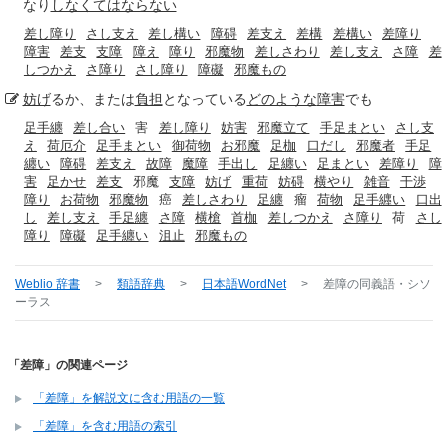
なり
しなくてはならない
差し障り
さし支え
差し構い
障碍
差支え
差構
差構い
差障り
障害
差支
支障
障え
障り
邪魔物
差しさわり
差し支え
さ障
差
しつかえ
さ障り
さし障り
障礙
邪魔もの
妨げ
るか、または
負担
となっている
どのような
障害
でも
足手纏
差し合い
害
差し障り
妨害
邪魔立て
手足まとい
さし支
え
荷厄介
足手まとい
御荷物
お邪魔
足枷
口だし
邪魔者
手足
纏い
障碍
差支え
故障
魔障
手出し
足纏い
足まとい
差障り
障
害
足かせ
差支
邪魔
支障
妨げ
重荷
妨碍
横やり
雑音
干渉
障り
お荷物
邪魔物
癌
差しさわり
足纏
瘤
荷物
足手纒い
口出
し
差し支え
手足纏
さ障
横槍
首枷
差しつかえ
さ障り
荷
さし
障り
障礙
足手纏い
沮止
邪魔もの
Weblio 辞書
>
類語辞典
>
日本語WordNet
>
差障
の同義語・シソ
ーラス
「差障」の関連ページ
「差障」を解説文に含む用語の一覧
「差障」を含む用語の索引