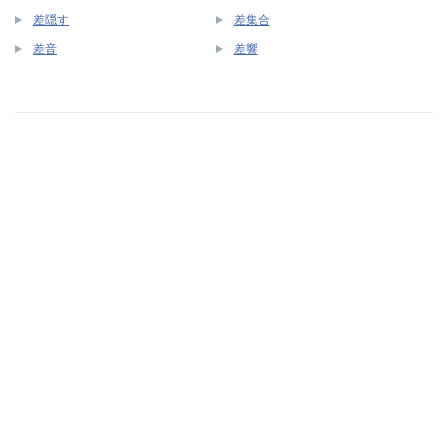
差隠す
差集合
差音
差響