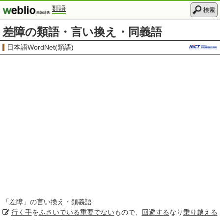
類語
検索
差障の類語・言い換え・同義語
日本語WordNet(類語)
「
差障
」の言い換え・類義語
行く手
を
ふさいでいる
重要でない
もので、
回避する
なり
乗り越える