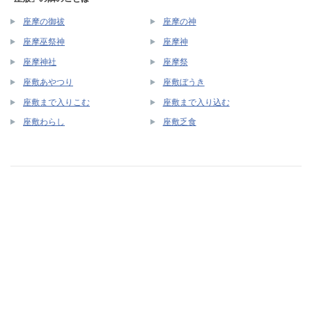
座摩の御祓
座摩の神
座摩巫祭神
座摩神
座摩神社
座摩祭
座敷あやつり
座敷ぼうき
座敷まで入りこむ
座敷まで入り込む
座敷わらし
座敷乏食