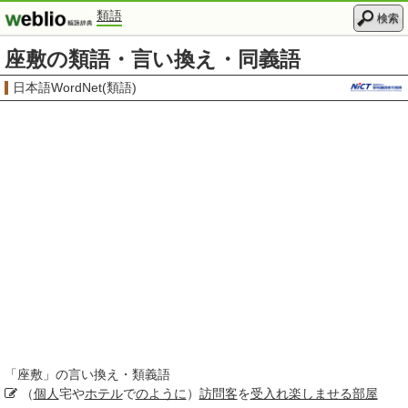
類語
検索
座敷の類語・言い換え・同義語
日本語WordNet(類語)
「
座敷
」の言い換え・類義語
（
個人
宅や
ホテル
で
のように
）
訪問客
を
受入れ
楽しませる
部屋