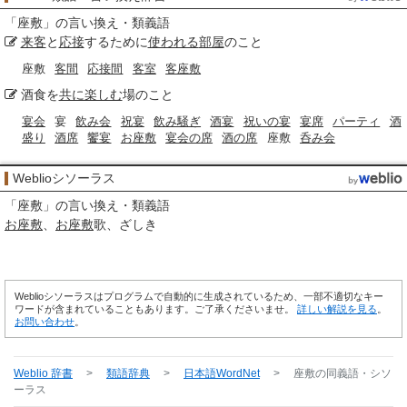
「
座敷
」の言い換え・類義語
来客
と
応接
するために
使われる
部屋
のこと
座敷
客間
応接間
客室
客座敷
酒食を
共に楽しむ
場のこと
宴会
宴
飲み会
祝宴
飲み騒ぎ
酒宴
祝いの宴
宴席
パーティ
酒
盛り
酒席
饗宴
お座敷
宴会の席
酒の席
座敷
呑み会
Weblioシソーラス
「
座敷
」の言い換え・類義語
お座敷
お座敷
歌
ざしき
Weblioシソーラスはプログラムで自動的に生成されているため、一部不適切なキー
ワードが含まれていることもあります。ご了承くださいませ。
詳しい解説を見る
。
お問い合わせ
。
Weblio 辞書
>
類語辞典
>
日本語WordNet
>
座敷
の同義語・シソ
ーラス