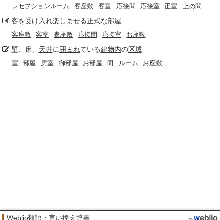
レセプションルーム
客座敷
客室
応接間
応接室
正室
上の間
客を
受け入れ
楽しませる
正式な
部屋
客座敷
客室
表座敷
応接間
応接室
お座敷
壁、床、
天井
に
囲まれ
ている
建物内
の
区域
室
部屋
房室
御部屋
お部屋
間
ルーム
お座敷
Weblio類語・言い換え辞書