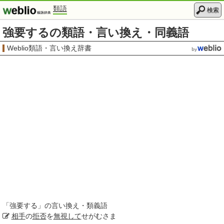
類語
検索
強要するの類語・言い換え・同義語
Weblio類語・言い換え辞書
「
強要する
」の言い換え・類義語
相手
の
拒否
を
無視して
せがむさま