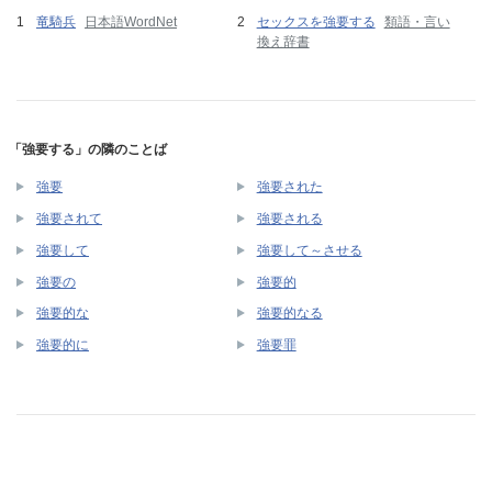
竜騎兵
日本語WordNet
セックスを強要する
類語・言い
換え辞書
「強要する」の隣のことば
強要
強要された
強要されて
強要される
強要して
強要して～させる
強要の
強要的
強要的な
強要的なる
強要的に
強要罪