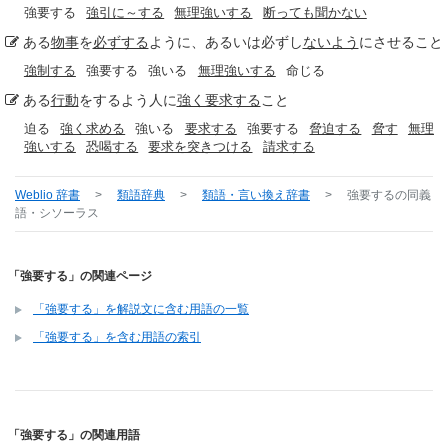
強要する
強引に～する
無理強いする
断っても聞かない
ある
物事
を
必ずする
ように、あるいは必ずし
ないよう
にさせること
強制する
強要する
強いる
無理強いする
命じる
ある
行動
をするよう人に
強く要求する
こと
迫る
強く求める
強いる
要求する
強要する
脅迫する
脅す
無理
強いする
恐喝する
要求を突きつける
請求する
Weblio 辞書
>
類語辞典
>
類語・言い換え辞書
>
強要する
の同義
語・シソーラス
「強要する」の関連ページ
「強要する」を解説文に含む用語の一覧
「強要する」を含む用語の索引
「強要する」の関連用語