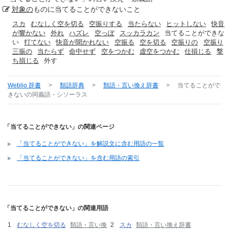
対象の
ものに当てることができないこと
スカ
むなしく空を切る
空振りする
当たらない
ヒットしない
快音
が響かない
外れ
ハズレ
空っぽ
スッカラカン
当てることができな
い
打てない
快音が聞かれない
空振る
空を切る
空振りの
空振り
三振の
当たらず
命中せず
空をつかむ
虚空をつかむ
仕損じる
撃
ち損じる
外す
Weblio 辞書
>
類語辞典
>
類語・言い換え辞書
>
当てることがで
きない
の同義語・シソーラス
「当てることができない」の関連ページ
「当てることができない」を解説文に含む用語の一覧
「当てることができない」を含む用語の索引
「当てることができない」の関連用語
むなしく空を切る
類語・言い換
スカ
類語・言い換え辞書