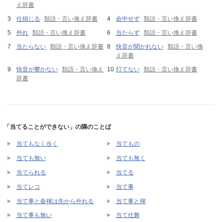
え辞書
仕損じる
類語・言い換え辞書
命中せず
類語・言い換え辞書
外れ
類語・言い換え辞書
当たらず
類語・言い換え辞書
当たらない
類語・言い換え辞書
快音が聞かれない
類語・言い換
え辞書
快音が響かない
類語・言い換え
打てない
類語・言い換え辞書
辞書
「当てることができない」の隣のことば
当てもなく歩く
当てもの
当ても無い
当ても無く
当てられる
当てる
当てレコ
当て事
当て事と畚褌は先から外れる
当て事と褌
当て事も無い
当て仕舞