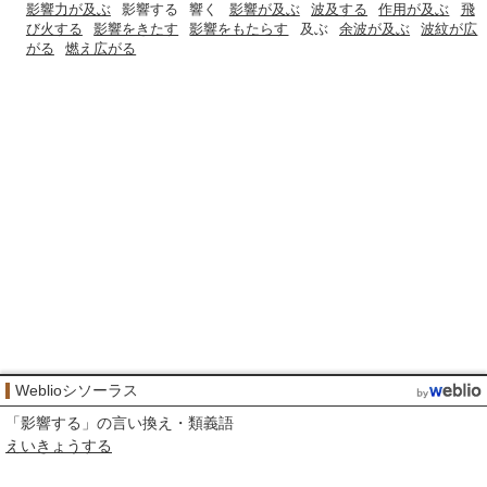
影響力が及ぶ
影響する
響く
影響が及ぶ
波及する
作用が及ぶ
飛
び火する
影響をきたす
影響をもたらす
及ぶ
余波が及ぶ
波紋が広
がる
燃え広がる
Weblioシソーラス
「
影響する
」の言い換え・類義語
えいきょうする