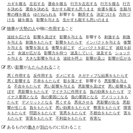
カギを握る
左右する
運命を握る
行方を左右する
行方を握る
行方
を決める
運命を決める
生かすも殺すも思うまま
命運を握る
生殺与
奪の権を握る
ゆだねられる
影響する
翻弄する
決定づける
方向づ
ける
鍵を握る
影響を与える
生かすも殺すも思いのまま
物事
が
大勢の人
や物に
作用する
こと
波紋を広げる
影響を及ぼす
影響を与える
影響する
刺激する
刺激
を与える
刺激をもたらす
影響をもたらす
インパクトを与える
衝撃
を与える
衝撃を加える
衝撃を起こす
インパクトを起こす
波紋を起
こす
余波が広がる
影響力を持つ
波及していく
波及する
ショック
を与える
大きな影響を与える
波紋を呼ぶ
影響が及ぶ
影響が広がる
悪い
影響
が
もたらされる
こと
悪く作用する
反作用する
ダメにする
ネガティブな結果をもたらす
悪く影響する
不幸をもたらす
影を落とす
影響する
悪影響を与え
る
不吉をもたらす
悪い影響を与える
悪影響を及ぼす
悪い影響を及
ぼす
悪影響をもたらす
マイナスに作用する
負の効果をもたらす
マ
イナス要因となる
負の要因になる
負の要因となる
デメリットをも
たらす
デメリットとなる
悪くする
悪化させる
悪影響が出る
悪影
響が生じる
負をもたらす
悪い効果をもたらす
弊害をもたらす
障害
をもたらす
問題をもたらす
害悪をもたらす
不都合をもたらす
害を
もたらす
実害をもたらす
不利益をもたらす
有害な
あるものの
働き
が
別の
ものに伝わること