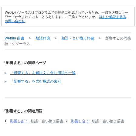
Weblioシソーラスはプログラムで自動的に生成されているため、一部不適切なキー
ワードが含まれていることもあります。ご了承くださいませ。
詳しい解説を見る
。
お問い合わせ
。
Weblio 辞書
>
類語辞典
>
類語・言い換え辞書
>
影響する
の同義
語・シソーラス
「影響する」の関連ページ
「影響する」を解説文に含む用語の一覧
「影響する」を含む用語の索引
「影響する」の関連用語
影響しあう
類語・言い換え辞書
影響し合う
類語・言い換え辞書