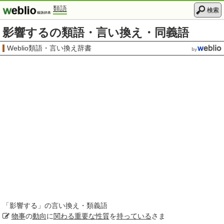
類語
検索
影響するの類語・言い換え・同義語
Weblio類語・言い換え辞書
「
影響する
」の言い換え・類義語
物事
の
動向
に
関わる
重要な
性質
を
持っている
さま