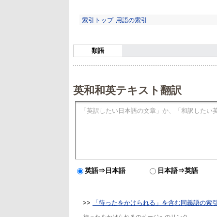
索引トップ
用語の索引
類語
英和和英テキスト翻訳
英語⇒日本語
日本語⇒英語
>>
「待ったをかけられる」を含む同義語の索