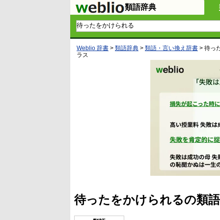
類語辞典
Weblio 辞書
>
類語辞典
>
類語・言い換え辞書
>
待っ
ラス
待ったをかけられるの類語