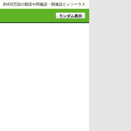
約410万語の類語や同義語・関連語とシソーラス