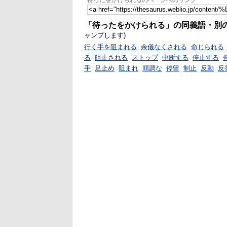
待ったをかけられるのページへのリンク
「待ったをかけられる」の同義語・別
ャンプします)
行く手を阻まれる
余儀なくされる
命じられる
る
阻止される
ストップ
中断する
停止する
手
足止め
阻まれ
順調な
停留
制止
反動
反