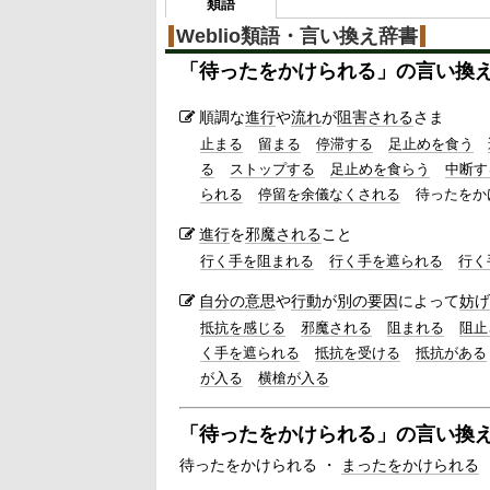
類語
Weblio類語・言い換え辞書
「
待ったをかけられる
」の言い換
順調な
進行
や
流れ
が
阻害される
さま
止まる
留まる
停滞する
足止めを食う
る
ストップする
足止めを食らう
中断す
られる
停留を余儀なくされる
待ったをか
進行
を
邪魔される
こと
行く手を阻まれる
行く手を遮られる
行く
自分の
意思
や
行動
が
別の
要因
によって
妨げ
抵抗を感じる
邪魔される
阻まれる
阻止
く手を遮られる
抵抗を受ける
抵抗がある
が入る
横槍が入る
「
待ったをかけられる
」の言い換
待ったをかけられる ・
まったをかけられる