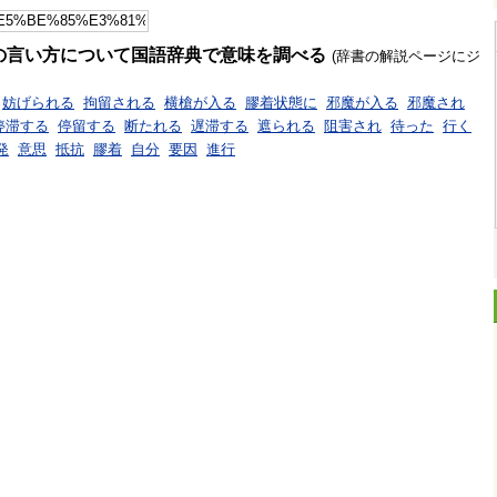
の言い方について国語辞典で意味を調べる
(辞書の解説ページにジ
妨げられる
拘留される
横槍が入る
膠着状態に
邪魔が入る
邪魔され
停滞する
停留する
断たれる
遅滞する
遮られる
阻害され
待った
行く
発
意思
抵抗
膠着
自分
要因
進行