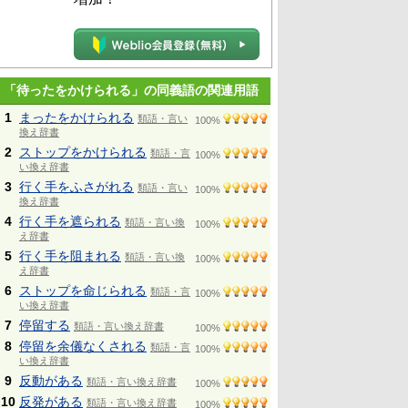
「待ったをかけられる」の同義語の関連用語
1
まったをかけられる
類語・言い
100%
換え辞書
2
ストップをかけられる
類語・言
100%
い換え辞書
3
行く手をふさがれる
類語・言い
100%
換え辞書
4
行く手を遮られる
類語・言い換
100%
え辞書
5
行く手を阻まれる
類語・言い換
100%
え辞書
6
ストップを命じられる
類語・言
100%
い換え辞書
7
停留する
類語・言い換え辞書
100%
8
停留を余儀なくされる
類語・言
100%
い換え辞書
9
反動がある
類語・言い換え辞書
100%
10
反発がある
類語・言い換え辞書
100%