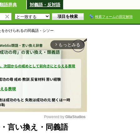
類語辞典
対義語・反対語
検索フォームの固定解除
たをかけられる
の同義語・シソー
もっとみる
arrow_forward_ios
Powered by 
GliaStudios
・言い換え・同義語
M