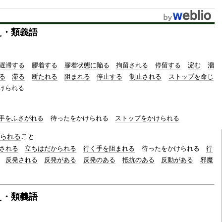
u
t
え・類義語
e
遅滞する
膠着する
膠着状態に陥る
拘留される
停留する
淀む
溜
る
滞る
断たれる
阻まれる
停止する
制止される
ストップを命じ
けられる
手をふさがれる
待ったをかけられる
ストップをかけられる
られる
こと
される
立ちはだかられる
行く手を阻まれる
待ったをかけられる
行
反発される
反発がある
反発のある
抵抗のある
反動がある
邪魔
え・類義語