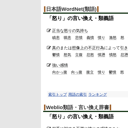
日本語WordNet(類語)
「
怒り
」の言い換え・類義語
正当な
怒りの
気持ち
瞋恚
嗔恚
悲憤
義憤
憤り
激怒
怒
真の
または
想像上の
不正行為
によって
引き
鬱憤
怒気
立腹
忿怒
憤懣
憤怒
忿懣
強い感情
向かっ腹
向っ腹
腹立
憤り
鬱憤
怒
索引トップ
用語の索引
ランキング
Weblio類語・言い換え辞書
「
怒り
」の言い換え・類義語