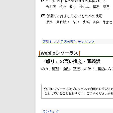
相手
に
対す
る不満や
憤り
の
感情
のこと
含む所
恨み
怒り
憎しみ
憎悪
悪意
心理的
に
好ましくない
ものへの
反応
呆れ
呆れ返り
怒り
失笑
苦笑
呆然と
索引トップ
用語の索引
ランキング
Weblioシソーラス
「
怒り
」の言い換え・類義語
怒る
癇癪
激怒
立腹
いかり
憤怒
An
Weblioシソーラスはプログラムで自動的に生成
含まれていることもあります。ご了承くださいま
ランキング