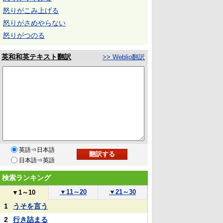
怒りがこみ上げる
怒りがさめやらない
怒りがつのる
英和和英テキスト翻訳
>> Weblio翻訳
英語⇒日本語
日本語⇒英語
検索ランキング
▼
11～20
▼
21～30
▼
1～10
1
うそを言う
2
行き詰まる