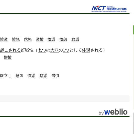
憤激
憤慨
忿怒
激憤
憤懣
憤怒
忿懣
起こされる
好戦性（
七つ
の
大罪
の
1つ
として
体現
される）
欝憤
腹立ち
怒気
憤懣
忿懣
欝憤