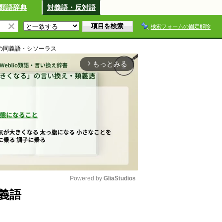
類語辞典
対義語・反対語
検索フォームの固定解除
の同義語・シソーラス
もっとみる
arrow_forward_ios
Powered by 
GliaStudios
義語
M
u