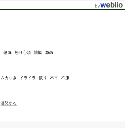
t
e
り
怒気
怒り
心頭
憤慨
激昂
ムカつき
イライラ
憤り
不平
不服
激怒する