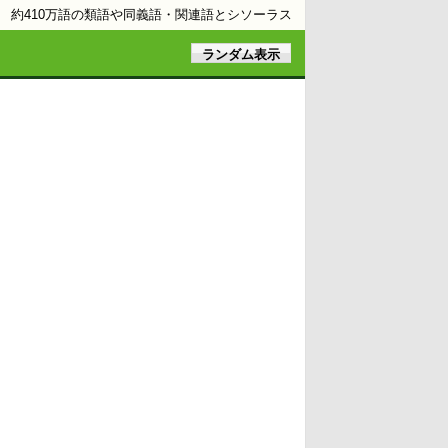
約410万語の類語や同義語・関連語とシソーラス