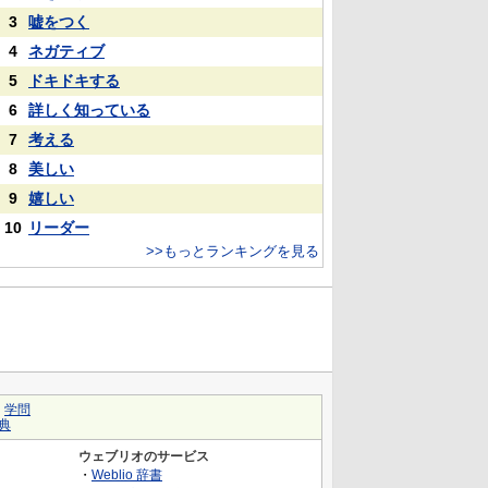
3
嘘をつく
4
ネガティブ
5
ドキドキする
6
詳しく知っている
7
考える
8
美しい
9
嬉しい
10
リーダー
>>もっとランキングを見る
｜
学問
典
ウェブリオのサービス
・
Weblio 辞書