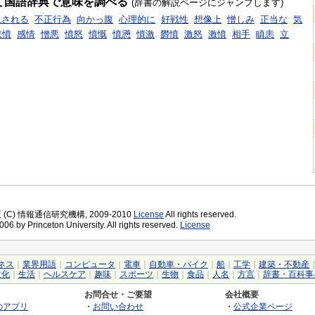
て国語辞典で意味を調べる
(辞書の解説ページにジャンプします)
現される
不正行為
向かっ腹
心理的に
好戦性
想像上
憎しみ
正当な
気
悲憤
感情
憎悪
憤怒
憤慨
憤懣
憤激
欝憤
激怒
激憤
相手
瞋恚
立
版 (C) 情報通信研究機構, 2009-2010
License
All rights reserved.
06 by Princeton University. All rights reserved.
License
ネス
｜
業界用語
｜
コンピュータ
｜
電車
｜
自動車・バイク
｜
船
｜
工学
｜
建築・不動産
文化
｜
生活
｜
ヘルスケア
｜
趣味
｜
スポーツ
｜
生物
｜
食品
｜
人名
｜
方言
｜
辞書・百科事
お問合せ・ご要望
会社概要
のアプリ
・
お問い合わせ
・
公式企業ページ