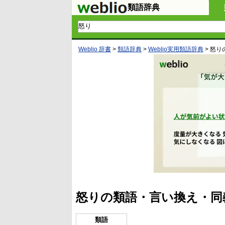
類語辞典
Weblio 辞書
>
類語辞典
>
Weblio実用類語辞典
>
怒り
怒りの類語・言い換え・同
類語