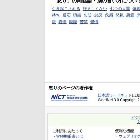
「怒り」の同義語・別の言い方につい
引き起こされる
好ましくない
七つの大罪
体
持ち
反応
嗔恚
失笑
忿怒
忿懣
怒気
悪意
腹
義憤
腹腹
苦笑
鬱憤
怒りのページの著作権
日本語ワードネット
1.1
WordNet 3.0 Copyright 20
ビジ
ご利用にあたって
便利な機能
・
Weblio辞書とは
・
ウェブリオ