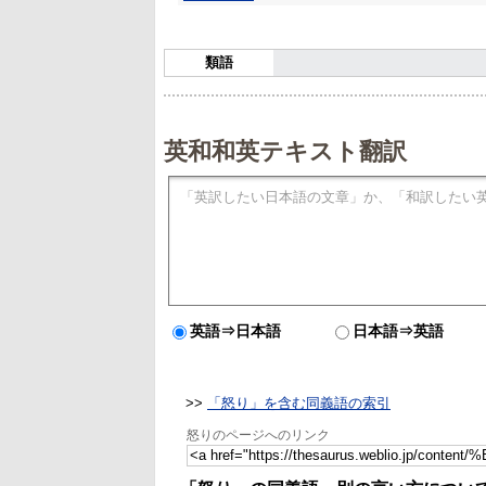
類語
英和和英テキスト翻訳
英語⇒日本語
日本語⇒英語
>>
「怒り」を含む同義語の索引
怒りのページへのリンク