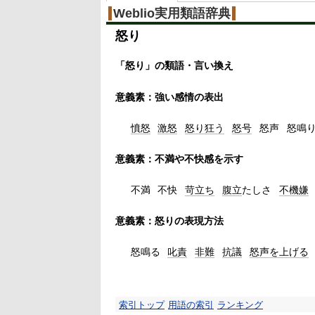
Weblio実用類語辞典
怒り
「怒り」の類語・言い換え
意義素：強い感情の表出
憤怒
激怒
怒り狂う
怒号
怒声
怒鳴
意義素：不満や不快感を示す
不満
不快
苛立ち
腹立
たしさ
不機嫌
意義素：怒りの表現方法
怒鳴る
叱責
非難
抗議
怒声を上げる
索引トップ
用語の索引
ランキング