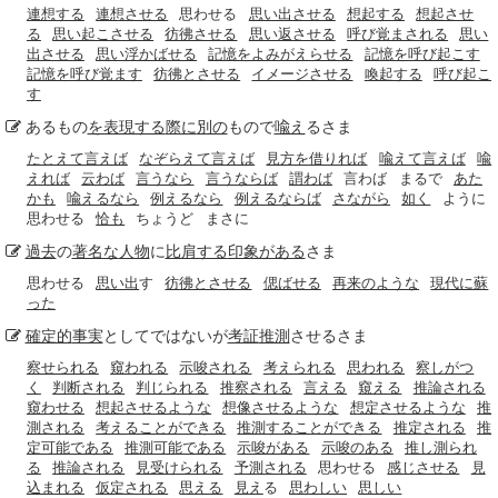
連想する
連想させる
思わせる
思い出させる
想起する
想起させ
る
思い起こさせる
彷彿させる
思い返させる
呼び覚まされる
思い
出させる
思い浮かばせる
記憶をよみがえらせる
記憶を呼び起こす
記憶を呼び覚ます
彷彿とさせる
イメージさせる
喚起する
呼び起こ
す
あるもの
を表現する
際に
別の
もので
喩え
るさま
たとえて言えば
なぞらえて言えば
見方を借りれば
喩えて言えば
喩
えれば
云わば
言うなら
言うならば
謂わば
言わば
まるで
あた
かも
喩えるなら
例えるなら
例えるならば
さながら
如く
ように
思わせる
恰も
ちょうど
まさに
過去
の
著名な
人物
に
比肩する
印象がある
さま
思わせる
思い出
す
彷彿とさせる
偲ばせる
再来のような
現代に蘇
った
確定的
事実
としてではないが
考証
推測
させるさま
察せられる
窺われる
示唆される
考えられる
思われる
察しがつ
く
判断される
判じられる
推察される
言える
窺える
推論される
窺わせる
想起させるような
想像させるような
想定させるような
推
測される
考えることができる
推測することができる
推定される
推
定可能である
推測可能である
示唆がある
示唆のある
推し測られ
る
推論される
見受けられる
予測される
思わせる
感じさせる
見
込まれる
仮定される
思える
見え
る
思わしい
思しい