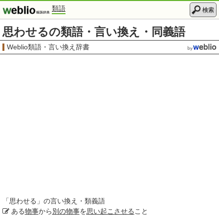
類語
検索
思わせるの類語・言い換え・同義語
Weblio類語・言い換え辞書
「
思わせる
」の言い換え・類義語
ある
物事
から
別の
物事
を
思い起こさせる
こと