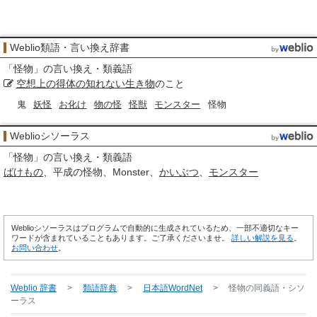
Weblio類語・言い換え辞書
「
怪物
」の言い換え・類義語
空想上の
得体の知れない生き物
のこと
鬼
妖怪
お化け
物の怪
怪獣
モンスター
怪物
Weblioシソーラス
「
怪物
」の言い換え・類義語
ばけもの
平成の怪物
Monster
かいぶつ
モンスター
Weblioシソーラスはプログラムで自動的に生成されているため、一部不適切なキー
ワードが含まれていることもあります。ご了承くださいませ。
詳しい解説を見る
。
お問い合わせ
。
Weblio 辞書
>
類語辞典
>
日本語WordNet
>
怪物
の同義語・シソ
ーラス