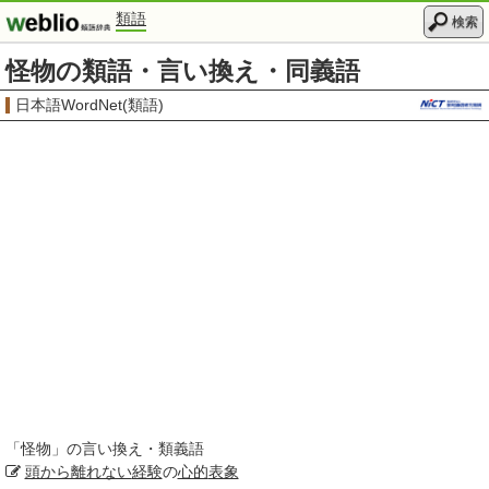
類語
検索
怪物の類語・言い換え・同義語
日本語WordNet(類語)
「
怪物
」の言い換え・類義語
頭から離れない
経験
の
心的
表象