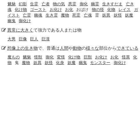
魑魅
幻影
生霊
亡者
物の気
悪霊
御化
幽霊
生きすだま
亡き
魂
化け物
ゴースト
お化け
お化
おばけ
物の怪
化物
レイス
ガ
イスト
亡霊
幽魂
生き霊
魔物
死霊
亡魂
霊
妖異
妖怪
妖魔
幽鬼
御化け
異常に
大きく
て強力である人または物
大男
巨像
巨人
巨漢
想像上の
生き物
で、普通は
人間
や
動物
の
様々な
部位から
できている
魔もの
魑魅
怪獣
御化
変怪
化け物
巨獣
お化け
お化
怪異
化
物
鬼
魔物
妖異
妖怪
化身
妖魔
幽鬼
モンスター
御化け