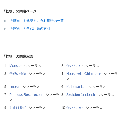
「怪物」の関連ページ
「怪物」を解説文に含む用語の一覧
「怪物」を含む用語の索引
「怪物」の関連用語
Monster
シソーラス
かいぶつ
シソーラス
平成の怪物
シソーラス
House with Chimaeras
シソーラ
ス
I mostri
シソーラス
Kaibutsu-kun
シソーラス
Princess Resurrection
シソーラ
Skeleton (undead)
シソーラス
ス
お化け番組
シソーラス
かいぶつか
シソーラス