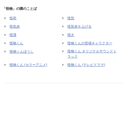
「怪物」の隣のことば
怪死
怪気
怪気炎
怪気炎を上げる
怪漢
怪火
怪物くん
怪物くんの登場キャラクター
怪物くん オリジナルサウンドト
怪物くんぼうし
ラック
怪物くん (カラーアニメ)
怪物くん (テレビドラマ)