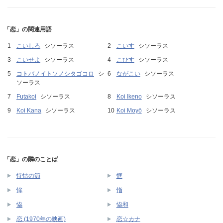
「恋」の関連用語
こいしろ
シソーラス
こいす
シソーラス
こいせよ
シソーラス
こひす
シソーラス
コトバノイトソノシタゴコロ
シ
ながこい
シソーラス
ソーラス
Futakoi
シソーラス
Koi Ikeno
シソーラス
Koi Kana
シソーラス
Koi Moyō
シソーラス
「恋」の隣のことば
恃怙の節
恇
恈
恉
恊
恊和
恋 (1970年の映画)
恋☆カナ