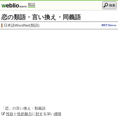
類語
検索
恋の類語・言い換え・同義語
日本語WordNet(類語)
「
恋
」の言い換え・類義語
性欲
と
性的
魅力
に
対す
る深い
感情