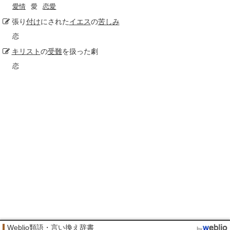
愛情
愛
恋愛
張り
付け
にされた
イエス
の
苦しみ
恋
キリスト
の
受難
を扱った劇
恋
Weblio類語・言い換え辞書