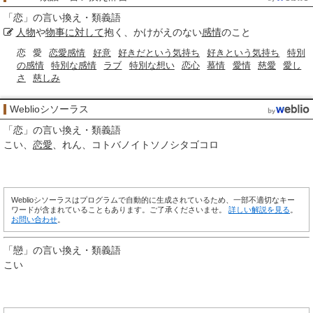
「
恋
」の言い換え・類義語
人物
や
物事
に対して
抱く、かけがえのない
感情
のこと
恋
愛
恋愛感情
好意
好きだという気持ち
好きという気持ち
特別
の感情
特別な感情
ラブ
特別な想い
恋心
慕情
愛情
慈愛
愛し
さ
慈しみ
Weblioシソーラス
「
恋
」の言い換え・類義語
こい
恋愛
れん
コトバノイトソノシタゴコロ
Weblioシソーラスはプログラムで自動的に生成されているため、一部不適切なキー
ワードが含まれていることもあります。ご了承くださいませ。
詳しい解説を見る
。
お問い合わせ
。
「
戀
」の言い換え・類義語
こい