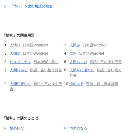
「情味」を含む用語の索引
「情味」の関連用語
人情味
日本語WordNet
人間み
日本語WordNet
人間味
日本語WordNet
仁恩
日本語WordNet
ヒュマニティ
日本語WordNet
人間らしい
類語・言い換え辞書
人間味ある
類語・言い換え辞書
人間味に溢れた
類語・言い換え
辞書
人間性豊かな
類語・言い換え辞
情のある
類語・言い換え辞書
書
「情味」の隣のことば
情勢的な
情勢的なる