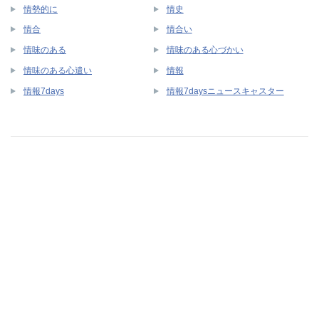
情勢的に
情史
情合
情合い
情味のある
情味のある心づかい
情味のある心遣い
情報
情報7days
情報7daysニュースキャスター