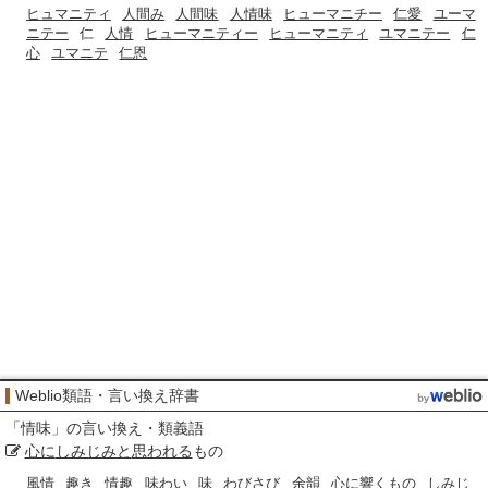
ヒュマニティ
人間み
人間味
人情味
ヒューマニチー
仁愛
ユーマ
ニテー
仁
人情
ヒューマニティー
ヒューマニティ
ユマニテー
仁
心
ユマニテ
仁恩
Weblio類語・言い換え辞書
「
情味
」の言い換え・類義語
心に
しみじみと
思われる
もの
風情
趣き
情趣
味わい
味
わびさび
余韻
心に響くもの
しみじ