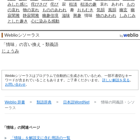
みした感じ
侘びさび
侘び
寂
枯淡
枯淡の趣
哀れ
あわれ
もの
の哀れ
物の哀れ
もののあわれ
趣
おもむき
気韻
風韻
幽玄
幽
寂閑雅
静寂閑雅
幽趣佳境
滋味
興趣
情味
物のあわれ
しみじみ
とした趣き
心に染みる感動
Weblioシソーラス
「
情味
」の言い換え・類義語
じょうみ
Weblioシソーラスはプログラムで自動的に生成されているため、一部不適切なキー
ワードが含まれていることもあります。ご了承くださいませ。
詳しい解説を見る
。
お問い合わせ
。
Weblio 辞書
>
類語辞典
>
日本語WordNet
>
情味
の同義語・シソ
ーラス
「情味」の関連ページ
「情味」を解説文に含む用語の一覧