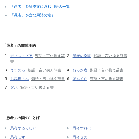
「愚者」を解説文に含む用語の一覧
「愚者」を含む用語の索引
「愚者」の関連用語
ディストピア
類語・言い換え辞
愚者の楽園
類語・言い換え辞書
書
うすのろ
類語・言い換え辞書
おろか者
類語・言い換え辞書
お馬鹿さん
類語・言い換え辞書
ぼんくら
類語・言い換え辞書
ダボ
類語・言い換え辞書
「愚者」の隣のことば
愚考するらしい
愚考すれば
愚考せず
愚考せぬ