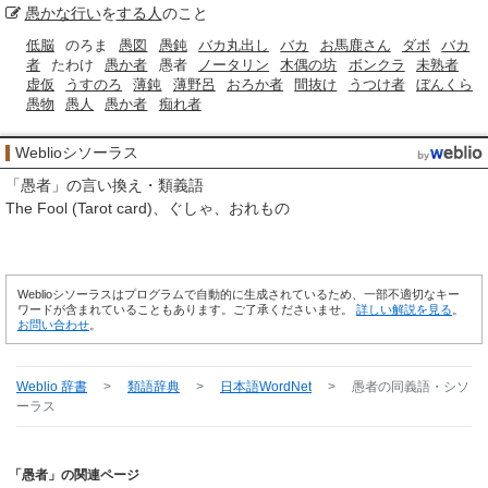
愚かな行い
を
する人
のこと
低脳
のろま
愚図
愚鈍
バカ丸出し
バカ
お馬鹿さん
ダボ
バカ
者
たわけ
愚か者
愚者
ノータリン
木偶の坊
ボンクラ
未熟者
虚仮
うすのろ
薄鈍
薄野呂
おろか者
間抜け
うつけ者
ぼんくら
愚物
愚人
愚か者
痴れ者
Weblioシソーラス
「
愚者
」の言い換え・類義語
The Fool (Tarot card)
ぐしゃ
おれもの
Weblioシソーラスはプログラムで自動的に生成されているため、一部不適切なキー
ワードが含まれていることもあります。ご了承くださいませ。
詳しい解説を見る
。
お問い合わせ
。
Weblio 辞書
>
類語辞典
>
日本語WordNet
>
愚者
の同義語・シソ
ーラス
「愚者」の関連ページ