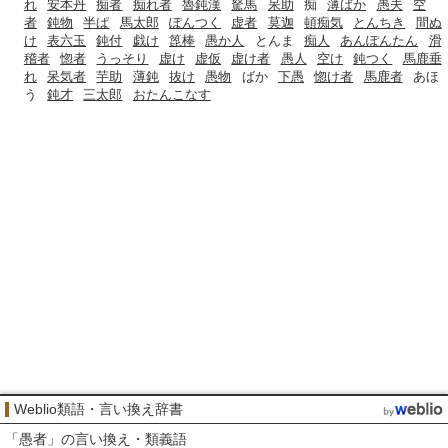
れ
安本丹
痴者
痴れ者
魯鈍漢
駑馬
呆助
痴
薄ばか
愚夫
空
者
鈍物
半ぱ
馬太郎
ぽんつく
虚者
莫迦
頓痴気
とんちき
間ぬ
け
表六玉
鈍付
戯け
箆棒
愚か人
とんま
痴人
あんぽんたん
滑
稽者
惚者
うっそり
虚け
虚仮
虚け者
愚人
空け
鈍つく
馬鹿垂
れ
呆気者
芋助
薄鈍
抜け
愚物
ばか
下愚
惚け者
馬鹿者
あほ
う
鈍才
三太郎
おたんこなす
Weblio類語・言い換え辞書
「
愚者
」の言い換え・類義語