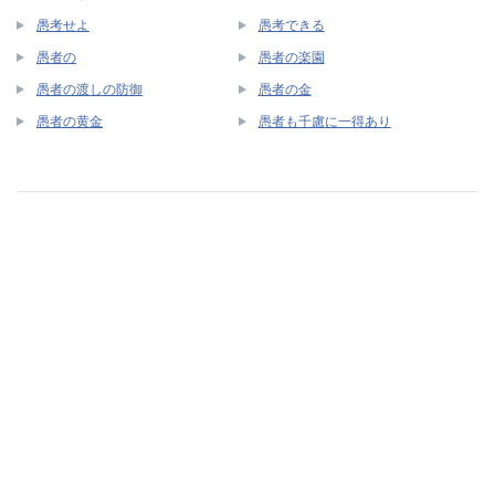
愚考せよ
愚考できる
愚者の
愚者の楽園
愚者の渡しの防御
愚者の金
愚者の黄金
愚者も千慮に一得あり