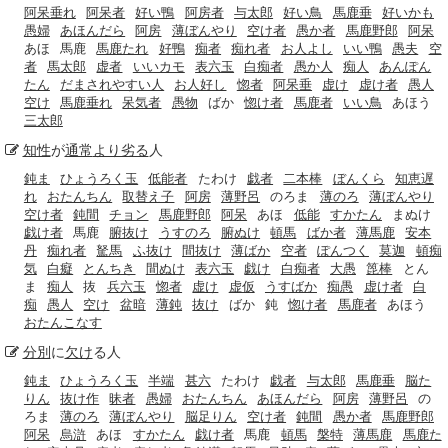
阿呆垂れ
阿呆者
好い鴨
阿房者
与太郎
好い鳥
馬鹿垂
好いかも
愚婦
あほんだら
阿房
薄ぼんやり
空け者
愚か者
馬鹿野郎
阿呆
あほ
馬鹿
馬鹿たれ
好鴨
痴者
痴れ者
お人よし
いい鴨
愚夫
空
者
馬太郎
虚者
いいカモ
表六玉
白痴者
愚か人
痴人
あんぽん
たん
だまされやすい人
お人好し
惚者
阿呆垂
虚け
虚け者
愚人
空け
馬鹿垂れ
呆気者
愚物
ばか
惚け者
馬鹿者
いい鳥
あほう
三太郎
知性
が
通常
より劣る
人
鈍ま
ひょうろく玉
低能者
たわけ
戯者
二本棒
ぼんくら
知恵遅
れ
おたんちん
取替え子
阿房
薄野呂
のろま
薄のろ
薄ぼんやり
空け者
鈍間
チョン
馬鹿野郎
阿呆
あほ
低能
すかたん
まぬけ
戯け者
馬鹿
腑抜け
うすのろ
腑ぬけ
頓馬
ばか者
薄馬鹿
安本
丹
痴れ者
駑馬
ふ抜け
間抜け
薄ばか
空者
ぽんつく
莫迦
頓痴
気
白癡
とんちき
間ぬけ
表六玉
戯け
白痴者
大愚
箆棒
とん
ま
痴人
抜
兵六玉
惚者
虚け
虚仮
うすばか
痴愚
虚け者
白
痴
愚人
空け
盆暗
薄鈍
抜け
ばか
鈍
惚け者
馬鹿者
あほう
おたんこなす
分別
に
欠け
る人
鈍ま
ひょうろく玉
半端
甚六
たわけ
戯者
与太郎
馬鹿垂
脳た
りん
抜け作
昧者
愚婦
おたんちん
あほんだら
阿房
薄野呂
の
ろま
薄のろ
薄ぼんやり
脳足りん
空け者
鈍間
愚か者
馬鹿野郎
阿呆
烏滸
あほ
すかたん
戯け者
馬鹿
頓馬
槃特
薄馬鹿
馬鹿た