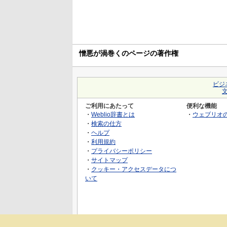
憎悪が渦巻くのページの著作権
ビジ
ご利用にあたって
便利な機能
・
Weblio辞書とは
・
ウェブリオ
・
検索の仕方
・
ヘルプ
・
利用規約
・
プライバシーポリシー
・
サイトマップ
・
クッキー・アクセスデータにつ
いて