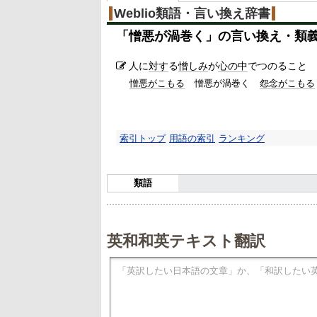
Weblio類語・言い換え辞書
「
憎悪が渦巻く
」の言い換え・類
人に
対す
る
憎しみ
が
心の中
でつのること
憎悪がこもる
憎悪が渦巻く
怨念がこもる
索引トップ
用語の索引
ランキング
類語
英和和英テキスト翻訳