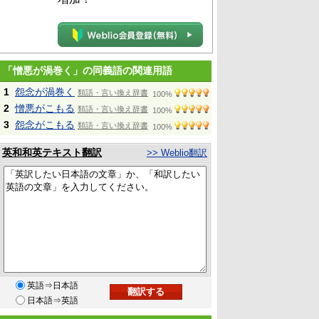
「憎悪が渦巻く」の同義語の関連用語
1
怨念が渦巻く
類語・言い換え辞書
100%
2
憎悪がこもる
類語・言い換え辞書
100%
3
怨念がこもる
類語・言い換え辞書
100%
英和和英テキスト翻訳
>> Weblio翻訳
英語⇒日本語
日本語⇒英語