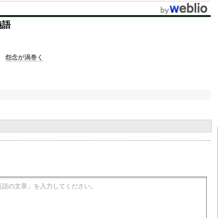
t
義語
e
怨念が渦巻く