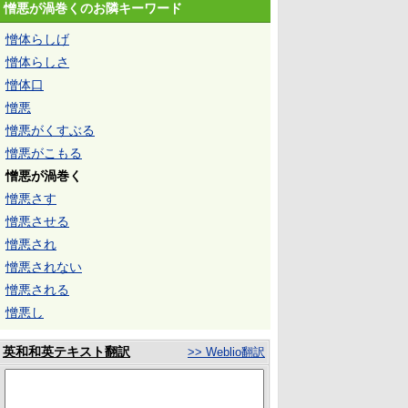
憎悪が渦巻くのお隣キーワード
憎体らしげ
憎体らしさ
憎体口
憎悪
憎悪がくすぶる
憎悪がこもる
憎悪が渦巻く
憎悪さす
憎悪させる
憎悪され
憎悪されない
憎悪される
憎悪し
英和和英テキスト翻訳
>> Weblio翻訳