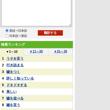
英語⇒日本語
日本語⇒英語
検索ランキング
▼
11～20
▼
21～30
▼
1～10
1
うそを言う
2
行き詰まる
3
嘘をつく
4
詳しく知っている
5
ドキドキする
6
美しい
7
嘘を並べる
8
嘘を言う