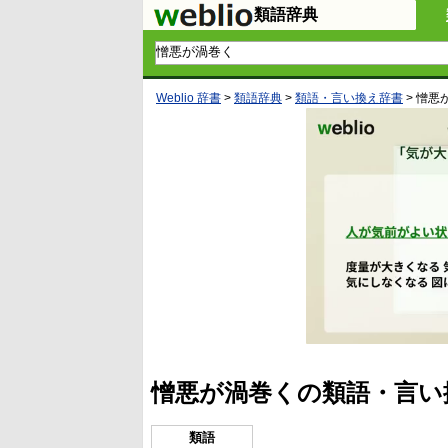
類語辞典
Weblio 辞書
>
類語辞典
>
類語・言い換え辞書
>
憎悪
憎悪が渦巻くの類語・言い
類語