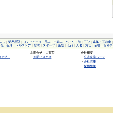
ネス
｜
業界用語
｜
コンピュータ
｜
電車
｜
自動車・バイク
｜
船
｜
工学
｜
建築・不動産
文化
｜
生活
｜
ヘルスケア
｜
趣味
｜
スポーツ
｜
生物
｜
食品
｜
人名
｜
方言
｜
辞書・百科事
お問合せ・ご要望
会社概要
のアプリ
・
お問い合わせ
・
公式企業ページ
・
会社情報
・
採用情報