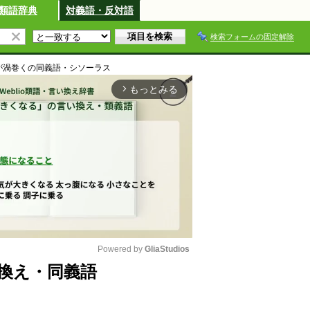
類語辞典
対義語・反対語
検索フォームの固定解除
が渦巻く
の同義語・シソーラス
もっとみる
arrow_forward_ios
Powered by 
GliaStudios
換え・同義語
M
u