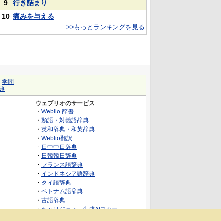
9
行き詰まり
10
痛みを与える
>>もっとランキングを見る
｜
学問
典
ウェブリオのサービス
・
Weblio 辞書
・
類語・対義語辞典
・
英和辞典・和英辞典
・
Weblio翻訳
・
日中中日辞典
・
日韓韓日辞典
・
フランス語辞典
・
インドネシア語辞典
・
タイ語辞典
・
ベトナム語辞典
・
古語辞典
・
キャリジェネ～生成AIスクー
ル・AIスキルでキャリアアップ～