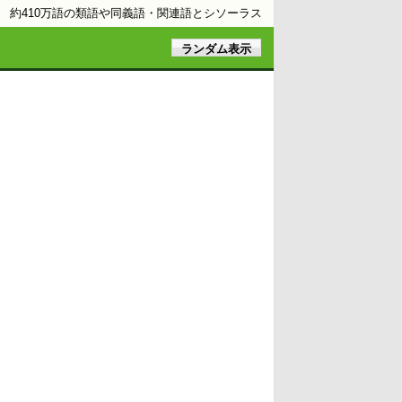
約410万語の類語や同義語・関連語とシソーラス