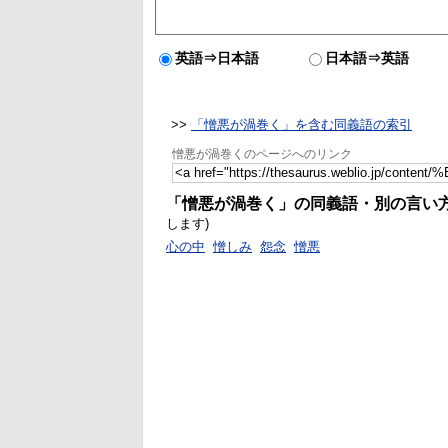
英語⇒日本語
日本語⇒英語
>>
「憎悪が渦巻く」を含む同義語の索引
憎悪が渦巻くのページへのリンク
「憎悪が渦巻く」の同義語・別の言い
します)
心の中
憎しみ
怨念
憎悪