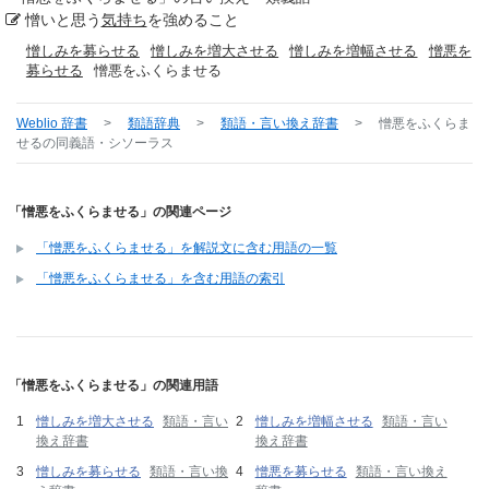
憎いと思う
気持ち
を強めること
憎しみを募らせる
憎しみを増大させる
憎しみを増幅させる
憎悪を
募らせる
憎悪をふくらませる
Weblio 辞書
>
類語辞典
>
類語・言い換え辞書
>
憎悪をふくらま
せる
の同義語・シソーラス
「憎悪をふくらませる」の関連ページ
「憎悪をふくらませる」を解説文に含む用語の一覧
「憎悪をふくらませる」を含む用語の索引
「憎悪をふくらませる」の関連用語
憎しみを増大させる
類語・言い
憎しみを増幅させる
類語・言い
換え辞書
換え辞書
憎しみを募らせる
類語・言い換
憎悪を募らせる
類語・言い換え