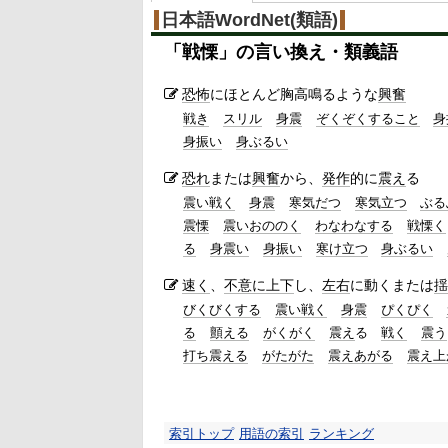
%
日本語WordNet(類語)
「
戦慄
」の言い換え・類義語
恐怖
にほとんど胸高鳴るような
興奮
戦き
スリル
身震
ぞくぞくすること
身
身振い
身ぶるい
恐れ
または
興奮
から、
発作
的に
震え
る
震い戦く
身震
寒気だつ
寒気立つ
ぶる
震慄
震いおののく
わなわなする
戦慄く
る
身震い
身振い
寒け立つ
身ぶるい
速く
、
不意に
上下
し、
左右
に動くまたは
揺
びくびくする
震い戦く
身震
ぴくぴく
る
顫える
がくがく
震え
る
戦く
震う
打ち震える
がたがた
震えあがる
震え上
索引トップ
用語の索引
ランキング