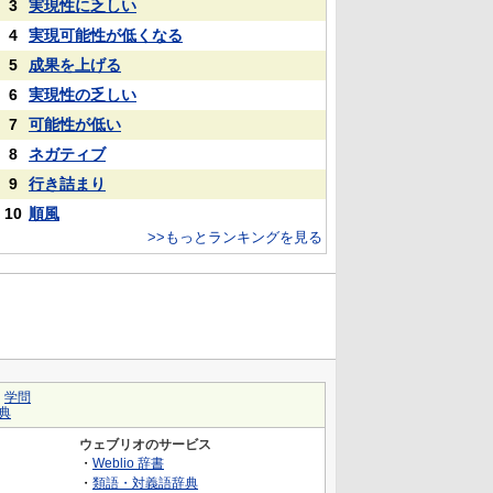
3
実現性に乏しい
4
実現可能性が低くなる
5
成果を上げる
6
実現性の乏しい
7
可能性が低い
8
ネガティブ
9
行き詰まり
10
順風
>>もっとランキングを見る
｜
学問
典
ウェブリオのサービス
・
Weblio 辞書
・
類語・対義語辞典