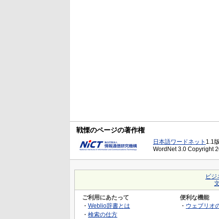
戦慄のページの著作権
日本語ワードネット
1.1
WordNet 3.0 Copyright 20
ビジ
ご利用にあたって
便利な機能
・
Weblio辞書とは
・
ウェブリオ
・
検索の仕方