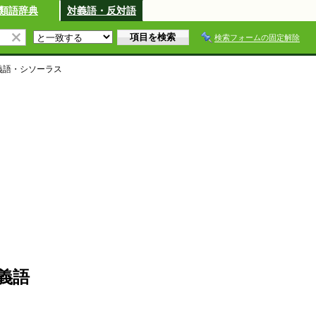
類語辞典
対義語・反対語
検索フォームの固定解除
義語・シソーラス
義語