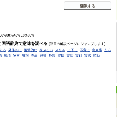
て国語辞典で意味を調べる
(辞書の解説ページにジャンプします)
える
発作的に
衝撃的な
身ぶるい
スリル
上下し
不意に
出来事
左右
怖
戦慄
物事
狼狽
胸高
興奮
身震
震慄
震慴
震戦
震撼
顫動