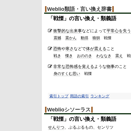
Weblio類語・言い換え辞書
「
戦慄
」の言い換え・類義語
衝撃的な出来事
などによって
平常心を失う
震撼
震かん
動揺
狼狽
戦慄
恐怖
や
寒さ
などで
体が震える
こと
戦き
慄き
おののき
わななき
震え
戦
非常な
恐怖感を覚える
ような
物事
のこと
身のすくむ思い
戦慄
索引トップ
用語の索引
ランキング
Weblioシソーラス
「
戦慄
」の言い換え・類義語
せんりつ
ぶるぶるもの
センリツ