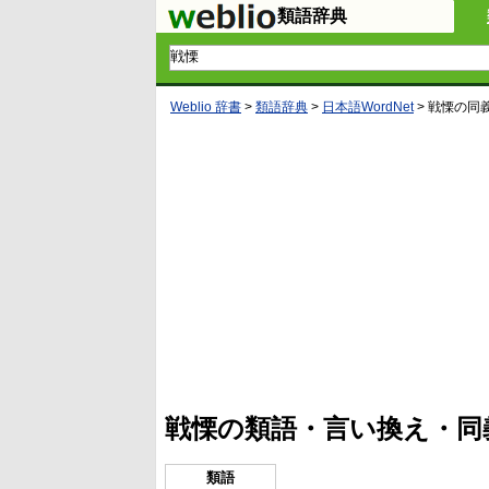
類語辞典
Weblio 辞書
>
類語辞典
>
日本語WordNet
>
戦慄
の同
L
/
U
o
n
a
m
d
u
e
t
d
e
:
4
戦慄の類語・言い換え・同
1
.
2
1
類語