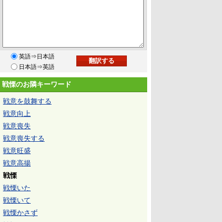
英語⇒日本語
日本語⇒英語
戦慄のお隣キーワード
戦意を鼓舞する
戦意向上
戦意喪失
戦意喪失する
戦意旺盛
戦意高揚
戦慄
戦慄いた
戦慄いて
戦慄かさず