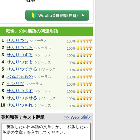
「戦慄」の同義語の関連用語
1
せんりつし
シソーラス
100%
2
せんりつしろ
シソーラス
100%
3
せんりつする
シソーラス
100%
4
せんりつせよ
シソーラス
100%
5
せんりつできる
シソーラス
100%
6
ぶるぶるもの
シソーラス
100%
7
センリツ
シソーラス
100%
8
せんりつさす
シソーラス
100%
9
せんりつさせる
シソーラス
100%
10
せんりつされ
シソーラス
100%
英和和英テキスト翻訳
>> Weblio翻訳