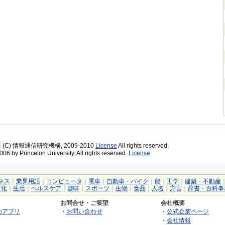
版 (C) 情報通信研究機構, 2009-2010
License
All rights reserved.
06 by Princeton University. All rights reserved.
License
ネス
｜
業界用語
｜
コンピュータ
｜
電車
｜
自動車・バイク
｜
船
｜
工学
｜
建築・不動産
文化
｜
生活
｜
ヘルスケア
｜
趣味
｜
スポーツ
｜
生物
｜
食品
｜
人名
｜
方言
｜
辞書・百科事
お問合せ・ご要望
会社概要
のアプリ
・
お問い合わせ
・
公式企業ページ
・
会社情報