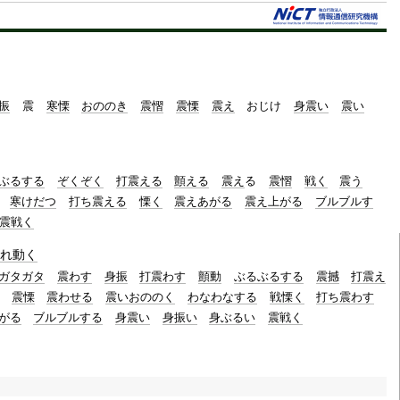
振
震
寒慄
おののき
震慴
震慄
震え
おじけ
身震い
震い
ぶるする
ぞくぞく
打震える
顫える
震え
る
震慴
戦く
震う
寒けだつ
打ち震える
慄く
震えあがる
震え上がる
ブルブルす
震戦く
れ動く
ガタガタ
震わす
身振
打震わす
顫動
ぶるぶるする
震撼
打震え
震慄
震わせる
震いおののく
わなわなする
戦慄く
打ち震わす
がる
ブルブルする
身震い
身振い
身ぶるい
震戦く