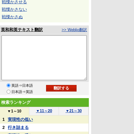
戦慄かさせる
戦慄かさない
戦慄かさぬ
英和和英テキスト翻訳
>> Weblio翻訳
英語⇒日本語
日本語⇒英語
検索ランキング
▼
11～20
▼
21～30
▼
1～10
1
実現性の低い
2
行き詰まる