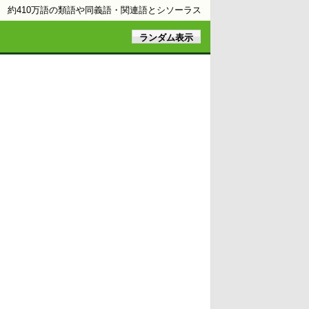
約410万語の類語や同義語・関連語とシソーラス