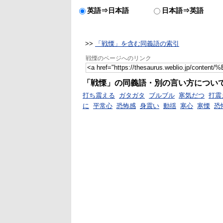
英語⇒日本語
日本語⇒英語
>>
「戦慄」を含む同義語の索引
戦慄のページへのリンク
「戦慄」の同義語・別の言い方につい
打ち震える
ガタガタ
ブルブル
寒気だつ
打震
に
平常心
恐怖感
身震い
動揺
寒心
寒慄
恐