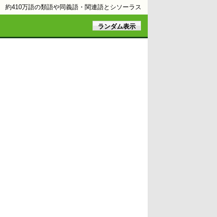
約410万語の類語や同義語・関連語とシソーラス