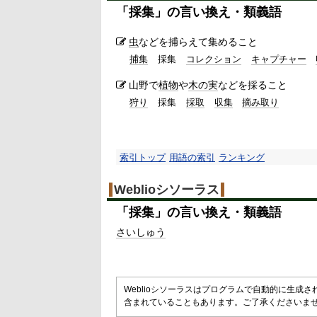
「
採集
」の言い換え・類義語
虫
などを捕らえて集めること
捕集
採集
コレクション
キャプチャー
山野で
植物
や
木の実
などを採ること
狩り
採集
採取
収集
摘み取り
索引トップ
用語の索引
ランキング
Weblioシソーラス
「
採集
」の言い換え・類義語
さいしゅう
Weblioシソーラスはプログラムで自動的に生成
含まれていることもあります。ご了承くださいま