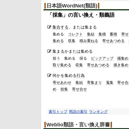
日本語WordNet(類語)
「
採集
」の言い換え・類義語
集合する
、または集まる
集める
コレクト
集結
集積
蓄積
寄せ
集める
収集
積み重ねる
寄せあつめる
集まるかまたは集める
拾う
集める
採る
ピックアップ
掻集め
取り集める
収集
寄せあつめる
掻き集め
何かを集める
行為
寄せあわせ
集結
寄集まり
蒐集
寄せ合
め
拾集
寄せ合せ
索引トップ
用語の索引
ランキング
Weblio類語・言い換え辞書