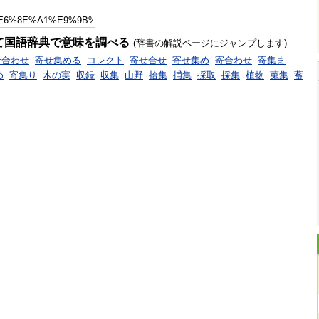
て国語辞典で意味を調べる
(辞書の解説ページにジャンプします)
せ合わせ
寄せ集める
コレクト
寄せ合せ
寄せ集め
寄合わせ
寄集ま
め
寄集り
木の実
収録
収集
山野
拾集
捕集
採取
採集
植物
蒐集
蓄