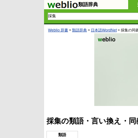
類語辞典
Weblio 辞書
>
類語辞典
>
日本語WordNet
>
採集
の同
採集の類語・言い換え・同
類語