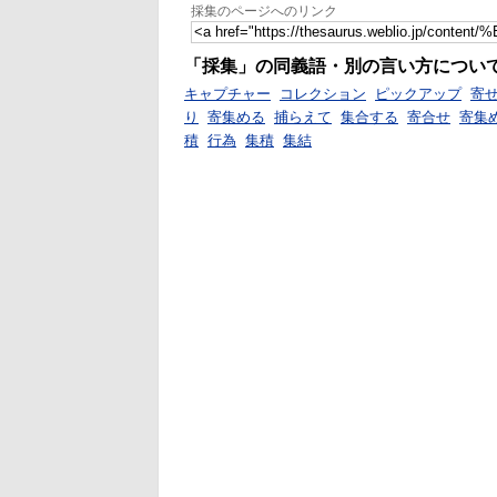
採集のページへのリンク
「採集」の同義語・別の言い方につい
キャプチャー
コレクション
ピックアップ
寄
り
寄集める
捕らえて
集合する
寄合せ
寄集
積
行為
集積
集結