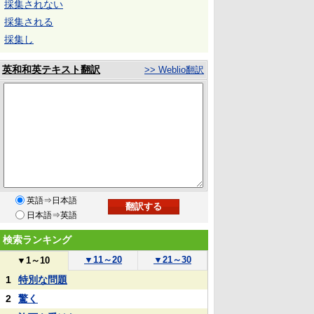
採集されない
採集される
採集し
英和和英テキスト翻訳
>> Weblio翻訳
英語⇒日本語
日本語⇒英語
検索ランキング
▼
11～20
▼
21～30
▼
1～10
1
特別な問題
2
驚く