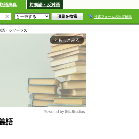
類語辞典
対義語・反対語
検索フォームの固定解除
義語・シソーラス
もっとみる
arrow_forward_ios
Powered by 
GliaStudios
義語
M
u