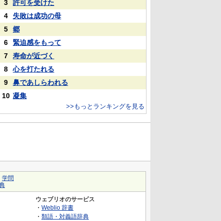
3
許可を受けた
4
失敗は成功の母
5
郷
6
緊迫感をもって
7
寿命が近づく
8
心を打たれる
9
鼻であしらわれる
10
凝集
>>もっとランキングを見る
｜
学問
典
ウェブリオのサービス
・
Weblio 辞書
・
類語・対義語辞典