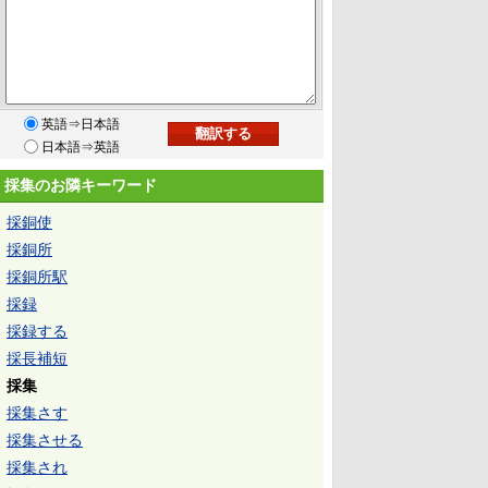
英語⇒日本語
日本語⇒英語
採集のお隣キーワード
採銅使
採銅所
採銅所駅
採録
採録する
採長補短
採集
採集さす
採集させる
採集され