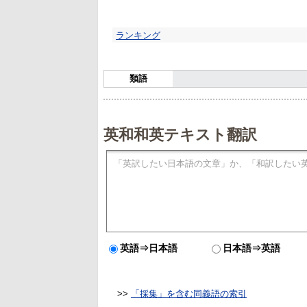
ランキング
類語
英和和英テキスト翻訳
英語⇒日本語
日本語⇒英語
>>
「採集」を含む同義語の索引