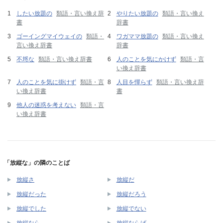
したい放題の
類語・言い換え辞
やりたい放題の
類語・言い換え
書
辞書
ゴーイングマイウェイの
類語・
ワガママ放題の
類語・言い換え
言い換え辞書
辞書
不埒な
類語・言い換え辞書
人のことを気にかけず
類語・言
い換え辞書
人のことを気に掛けず
類語・言
人目を憚らず
類語・言い換え辞
い換え辞書
書
他人の迷惑を考えない
類語・言
い換え辞書
「放縦な」の隣のことば
放縦さ
放縦だ
放縦だった
放縦だろう
放縦でした
放縦でない
放縦なら
放縦ならば