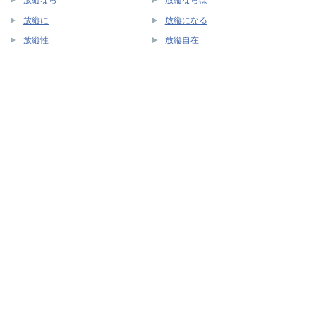
放縦に
放縦になる
放縦性
放縦自在