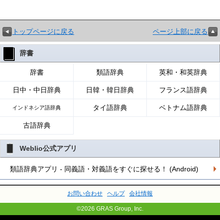
トップページに戻る
ページ上部に戻る
辞書
辞書
類語辞典
英和・和英辞典
日中・中日辞典
日韓・韓日辞典
フランス語辞典
タイ語辞典
ベトナム語辞典
インドネシア語辞典
古語辞典
Weblio公式アプリ
類語辞典アプリ - 同義語・対義語をすぐに探せる！ (Android)
お問い合わせ
ヘルプ
会社情報
©2026 GRAS Group, Inc.