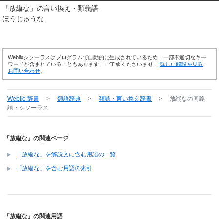
「
放縦な
」の言い換え・類義語
ほうじゅうな
Weblioシソーラスはプログラムで自動的に生成されているため、一部不適切なキー
ワードが含まれていることもあります。ご了承くださいませ。
詳しい解説を見る
。
お問い合わせ
。
Weblio 辞書
>
類語辞典
>
類語・言い換え辞書
>
放縦な
の同義
語・シソーラス
「放縦な」の関連ページ
「放縦な」を解説文に含む用語の一覧
「放縦な」を含む用語の索引
「放縦な」の関連用語