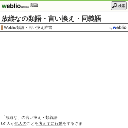
類語
検索
放縦なの類語・言い換え・同義語
Weblio類語・言い換え辞書
「
放縦な
」の言い換え・類義語
人が
他人の
ことを
考えずに
行動
をするさま