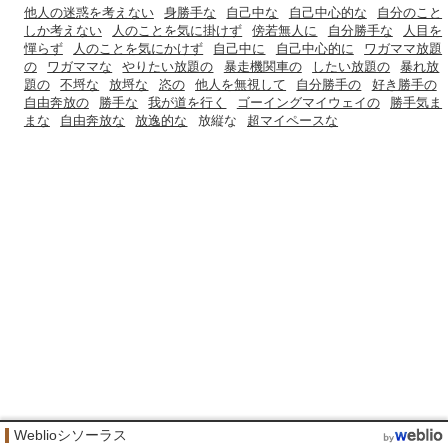
他人の迷惑を考えない
身勝手な
自己中な
自己中心的な
自分のこと
しか考えない
人のことを気に掛けず
傍若無人に
自分勝手な
人目を
憚らず
人のことを気にかけず
自己中に
自己中心的に
ワガママ放題
の
ワガママな
やりたい放題の
暴走機関車の
したい放題の
暴れ放
題の
不埒な
放埒な
恣の
他人を無視して
自分勝手の
好き勝手の
自由奔放の
勝手な
我が道を行く
ゴーイングマイウェイの
勝手気ま
まな
自由奔放な
放逸的な
放縦な
超マイペースな
Weblioシソーラス