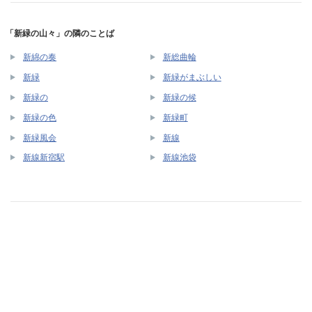
「新緑の山々」の隣のことば
新綿の奏
新総曲輪
新緑
新緑がまぶしい
新緑の
新緑の候
新緑の色
新緑町
新緑風会
新線
新線新宿駅
新線池袋