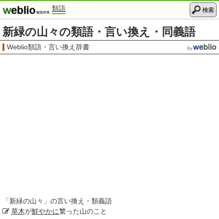
類語
検索
新緑の山々の類語・言い換え・同義語
Weblio類語・言い換え辞書
「
新緑の山々
」の言い換え・類義語
草木
が
鮮やかに
繁った山のこと