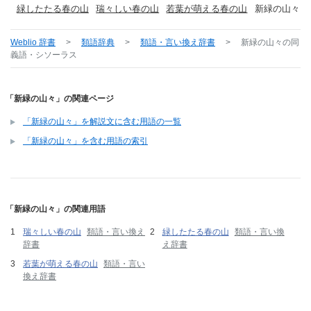
緑したたる春の山
瑞々しい春の山
若葉が萌える春の山
新緑の山々
Weblio 辞書
>
類語辞典
>
類語・言い換え辞書
>
新緑の山々
の同
義語・シソーラス
「新緑の山々」の関連ページ
「新緑の山々」を解説文に含む用語の一覧
「新緑の山々」を含む用語の索引
「新緑の山々」の関連用語
瑞々しい春の山
類語・言い換え
緑したたる春の山
類語・言い換
辞書
え辞書
若葉が萌える春の山
類語・言い
換え辞書