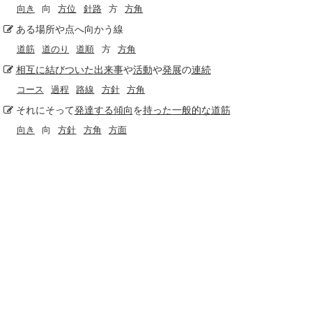
向き
向
方位
針路
方
方角
ある場所や点へ向かう線
道筋
道のり
道順
方
方角
相互に
結びついた
出来事
や
活動
や
発展
の
連続
コース
過程
路線
方針
方角
それにそって
発達する
傾向
を
持った
一般的な
道筋
向き
向
方針
方角
方面