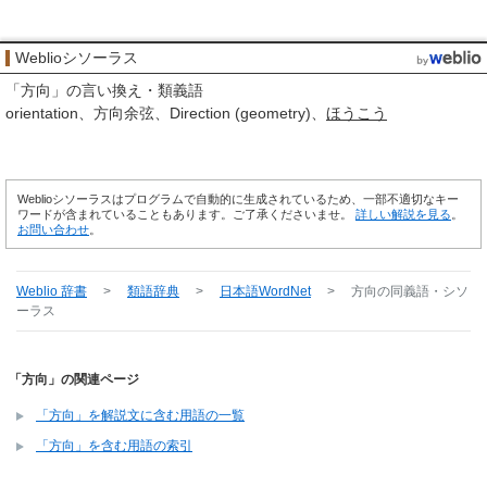
Weblioシソーラス
「
方向
」の言い換え・類義語
orientation
方向余弦
Direction (geometry)
ほうこう
Weblioシソーラスはプログラムで自動的に生成されているため、一部不適切なキー
ワードが含まれていることもあります。ご了承くださいませ。
詳しい解説を見る
。
お問い合わせ
。
Weblio 辞書
>
類語辞典
>
日本語WordNet
>
方向
の同義語・シソ
ーラス
「方向」の関連ページ
「方向」を解説文に含む用語の一覧
「方向」を含む用語の索引