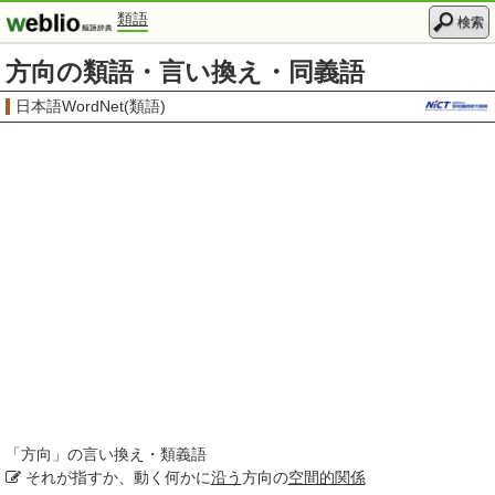
類語
検索
方向の類語・言い換え・同義語
日本語WordNet(類語)
「
方向
」の言い換え・類義語
それが指すか、動く何かに
沿う
方向の
空間的関係