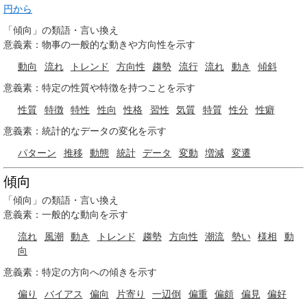
円から
「傾向」の類語・言い換え
意義素：物事の一般的な動きや方向性を示す
動向
流れ
トレンド
方向性
趨勢
流行
流れ
動き
傾斜
意義素：特定の性質や特徴を持つことを示す
性質
特徴
特性
性向
性格
習性
気質
特質
性分
性癖
意義素：統計的なデータの変化を示す
パターン
推移
動態
統計
データ
変動
増減
変遷
傾向
「傾向」の類語・言い換え
意義素：一般的な動向を示す
流れ
風潮
動き
トレンド
趨勢
方向性
潮流
勢い
様相
動
向
意義素：特定の方向への傾きを示す
偏り
バイアス
偏向
片寄り
一辺倒
偏重
偏頗
偏見
偏好