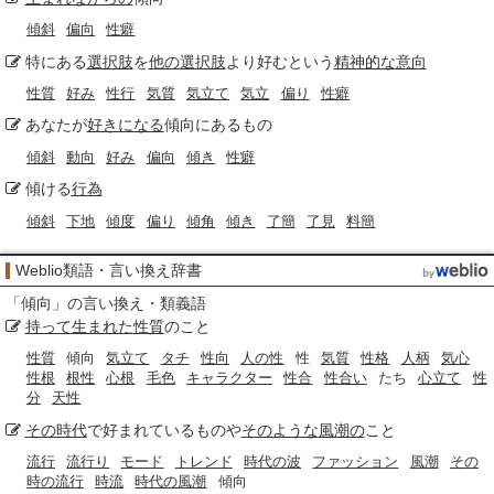
傾斜
偏向
性癖
特にある
選択肢
を
他の
選択肢
より好むという
精神的な
意向
性質
好み
性行
気質
気立て
気立
偏り
性癖
あなたが
好きになる
傾向にあるもの
傾斜
動向
好み
偏向
傾き
性癖
傾ける
行為
傾斜
下地
傾度
偏り
傾角
傾き
了簡
了見
料簡
Weblio類語・言い換え辞書
「
傾向
」の言い換え・類義語
持って生まれた
性質
のこと
性質
傾向
気立て
タチ
性向
人の性
性
気質
性格
人柄
気心
性根
根性
心根
毛色
キャラクター
性合
性合い
たち
心立て
性
分
天性
その時代
で好まれているものや
そのような
風潮の
こと
流行
流行り
モード
トレンド
時代の波
ファッション
風潮
その
時の流行
時流
時代の風潮
傾向