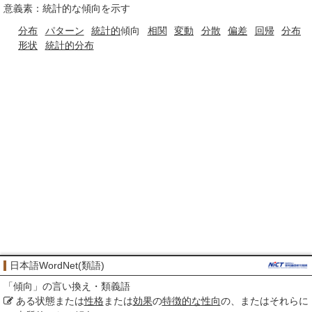
意義素：統計的な傾向を示す
分布
パターン
統計的
傾向
相関
変動
分散
偏差
回帰
分布
形状
統計的
分布
日本語WordNet(類語)
「
傾向
」の言い換え・類義語
ある状態または
性格
または
効果
の
特徴的な
性向
の、またはそれらに