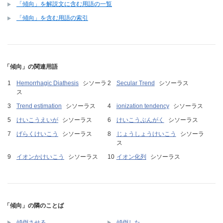
「傾向」を解説文に含む用語の一覧
「傾向」を含む用語の索引
「傾向」の関連用語
Hemorrhagic Diathesis
シソーラ
Secular Trend
シソーラス
ス
Trend estimation
シソーラス
ionization tendency
シソーラス
けいこうえいが
シソーラス
けいこうぶんがく
シソーラス
げらくけいこう
シソーラス
じょうしょうけいこう
シソーラ
ス
イオンかけいこう
シソーラス
イオン化列
シソーラス
「傾向」の隣のことば
傾倒させる
傾倒した