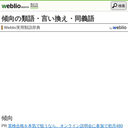
類語
検索
傾向の類語・言い換え・同義語
Weblio実用類語辞典
傾向
PR:
英検合格を本気で狙うなら。オンライン説明会に参加で初月480