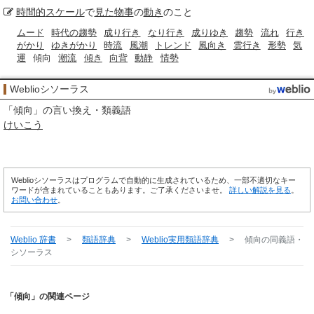
時間的
スケール
で
見た
物事
の
動き
のこと
ムード
時代の趨勢
成り行き
なり行き
成りゆき
趨勢
流れ
行き
がかり
ゆきがかり
時流
風潮
トレンド
風向き
雲行き
形勢
気
運
傾向
潮流
傾き
向背
動静
情勢
Weblioシソーラス
「
傾向
」の言い換え・類義語
けいこう
Weblioシソーラスはプログラムで自動的に生成されているため、一部不適切なキー
ワードが含まれていることもあります。ご了承くださいませ。
詳しい解説を見る
。
お問い合わせ
。
Weblio 辞書
>
類語辞典
>
Weblio実用類語辞典
>
傾向
の同義語・
シソーラス
「傾向」の関連ページ