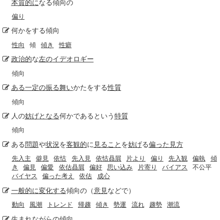
本質的に
なる傾向の
偏り
何かをする傾向
性向
傾
傾き
性癖
政治的
な
左の
イデオロギー
傾向
ある一定の
振る舞い
かたをする
性質
傾向
人の
妨げとなる
何かであるという
特質
傾向
ある
問題
や
状況
を
客観的
に
見ること
を
妨げ
る
偏った見方
先入主
僻見
依怙
先入見
依怙贔屓
片より
偏り
先入観
偏執
傾
き
偏見
偏愛
依估贔屓
偏好
思い込み
片寄り
バイアス
不公平
バイヤス
偏った考え
依估
成心
一般的に
変化する
傾向の（
意見
などで）
動向
風潮
トレンド
帰趨
傾き
勢運
流れ
趨勢
潮流
生まれながらの
傾向