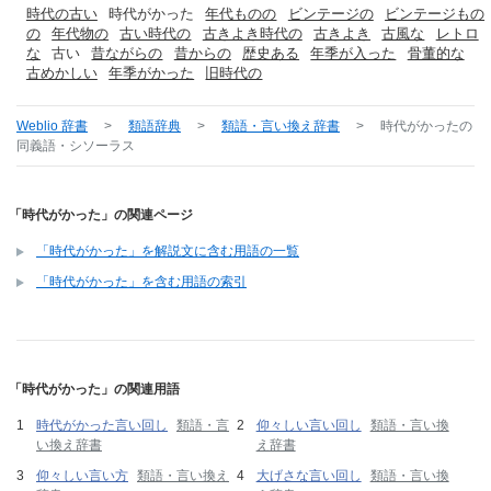
時代の古い
時代がかった
年代ものの
ビンテージの
ビンテージもの
の
年代物の
古い時代の
古きよき時代の
古きよき
古風な
レトロ
な
古い
昔ながらの
昔からの
歴史ある
年季が入った
骨董的な
古めかしい
年季がかった
旧時代の
Weblio 辞書
>
類語辞典
>
類語・言い換え辞書
>
時代がかった
の
同義語・シソーラス
「時代がかった」の関連ページ
「時代がかった」を解説文に含む用語の一覧
「時代がかった」を含む用語の索引
「時代がかった」の関連用語
時代がかった言い回し
類語・言
仰々しい言い回し
類語・言い換
い換え辞書
え辞書
仰々しい言い方
類語・言い換え
大げさな言い回し
類語・言い換