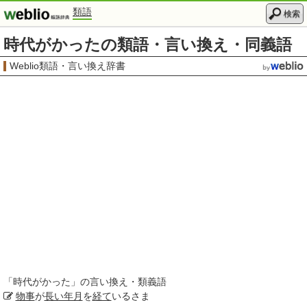
類語
検索
時代がかったの類語・言い換え・同義語
Weblio類語・言い換え辞書
「
時代がかった
」の言い換え・類義語
物事
が
長い年月
を
経て
いるさま