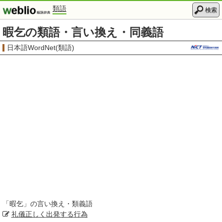
類語
検索
暇乞の類語・言い換え・同義語
日本語WordNet(類語)
「
暇乞
」の言い換え・類義語
礼儀正しく
出発する
行為