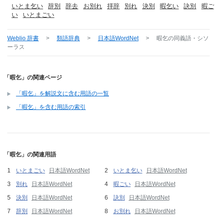
いとま乞い
辞別
辞去
お別れ
拝辞
別れ
決別
暇乞い
訣別
暇ご
い
いとまごい
Weblio 辞書
>
類語辞典
>
日本語WordNet
>
暇乞
の同義語・シソ
ーラス
「暇乞」の関連ページ
「暇乞」を解説文に含む用語の一覧
「暇乞」を含む用語の索引
「暇乞」の関連用語
いとまごい
日本語WordNet
いとま乞い
日本語WordNet
別れ
日本語WordNet
暇ごい
日本語WordNet
決別
日本語WordNet
訣別
日本語WordNet
辞別
日本語WordNet
お別れ
日本語WordNet