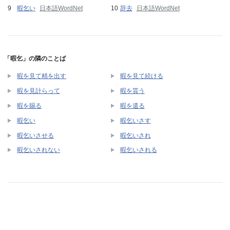
暇乞い
日本語WordNet
辞去
日本語WordNet
「暇乞」の隣のことば
暇を見て精を出す
暇を見て続ける
暇を見計らって
暇を貰う
暇を賜る
暇を遣る
暇乞い
暇乞いさす
暇乞いさせる
暇乞いされ
暇乞いされない
暇乞いされる