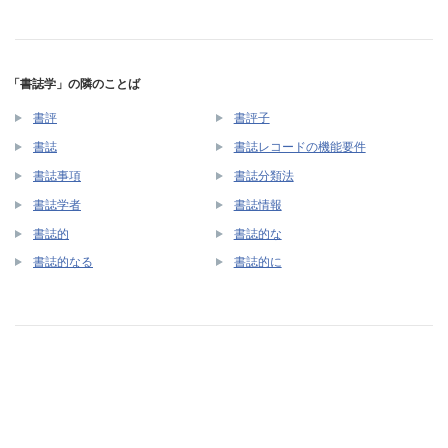
「書誌学」の隣のことば
書評
書評子
書誌
書誌レコードの機能要件
書誌事項
書誌分類法
書誌学者
書誌情報
書誌的
書誌的な
書誌的なる
書誌的に