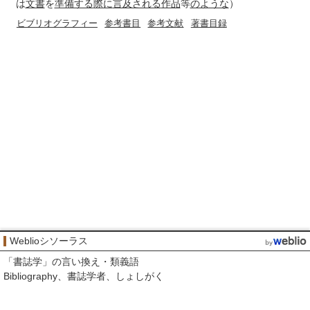
は
文書
を
準備する
際に
言及される
作品
等
のような
）
ビブリオグラフィー
参考書目
参考文献
著書目録
Weblioシソーラス
「
書誌学
」の言い換え・類義語
Bibliography
書誌学者
しょしがく