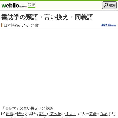
類語
検索
書誌学の類語・言い換え・同義語
日本語WordNet(類語)
「
書誌学
」の言い換え・類義語
出版
の
時間
と場所を
記し
た
著作物
の
リスト
（1人の
著者
の
作品
また