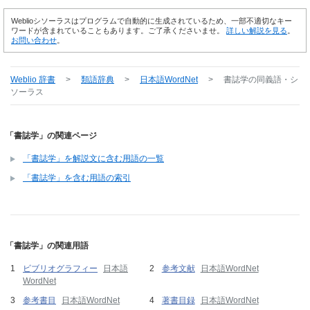
Weblioシソーラスはプログラムで自動的に生成されているため、一部不適切なキー
ワードが含まれていることもあります。ご了承くださいませ。
詳しい解説を見る
。
お問い合わせ
。
Weblio 辞書
>
類語辞典
>
日本語WordNet
>
書誌学
の同義語・シ
ソーラス
「書誌学」の関連ページ
「書誌学」を解説文に含む用語の一覧
「書誌学」を含む用語の索引
「書誌学」の関連用語
ビブリオグラフィー
日本語
参考文献
日本語WordNet
WordNet
参考書目
日本語WordNet
著書目録
日本語WordNet