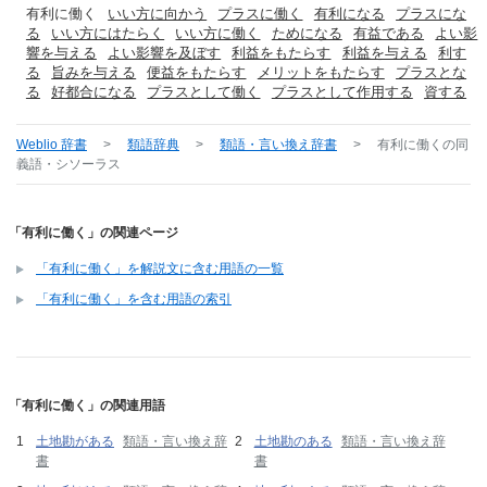
有利に働く
いい方に向かう
プラスに働く
有利になる
プラスにな
る
いい方にはたらく
いい方に働く
ためになる
有益である
よい影
響を与える
よい影響を及ぼす
利益をもたらす
利益を与える
利す
る
旨みを与える
便益をもたらす
メリットをもたらす
プラスとな
る
好都合になる
プラスとして働く
プラスとして作用する
資する
Weblio 辞書
>
類語辞典
>
類語・言い換え辞書
>
有利に働く
の同
義語・シソーラス
「有利に働く」の関連ページ
「有利に働く」を解説文に含む用語の一覧
「有利に働く」を含む用語の索引
「有利に働く」の関連用語
土地勘がある
類語・言い換え辞
土地勘のある
類語・言い換え辞
書
書