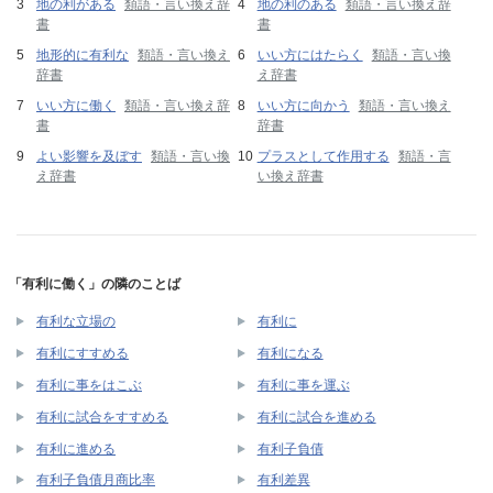
地の利がある
類語・言い換え辞
地の利のある
類語・言い換え辞
書
書
地形的に有利な
類語・言い換え
いい方にはたらく
類語・言い換
辞書
え辞書
いい方に働く
類語・言い換え辞
いい方に向かう
類語・言い換え
書
辞書
よい影響を及ぼす
類語・言い換
プラスとして作用する
類語・言
え辞書
い換え辞書
「有利に働く」の隣のことば
有利な立場の
有利に
有利にすすめる
有利になる
有利に事をはこぶ
有利に事を運ぶ
有利に試合をすすめる
有利に試合を進める
有利に進める
有利子負債
有利子負債月商比率
有利差異