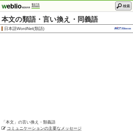
類語
検索
本文の類語・言い換え・同義語
日本語WordNet(類語)
「
本文
」の言い換え・類義語
コミュニケーションの
主要な
メッセージ