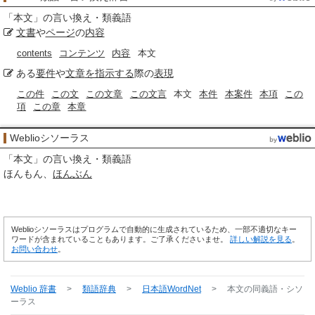
「
本文
」の言い換え・類義語
文書
や
ページ
の
内容
contents
コンテンツ
内容
本文
ある
要件
や
文章
を指示する
際の
表現
この件
この文
この文章
この文言
本文
本件
本案件
本項
この
項
この章
本章
Weblioシソーラス
「
本文
」の言い換え・類義語
ほんもん
ほんぶん
Weblioシソーラスはプログラムで自動的に生成されているため、一部不適切なキー
ワードが含まれていることもあります。ご了承くださいませ。
詳しい解説を見る
。
お問い合わせ
。
Weblio 辞書
>
類語辞典
>
日本語WordNet
>
本文
の同義語・シソ
ーラス