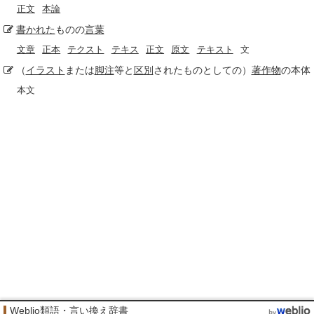
正文
本論
書かれた
ものの
言葉
文章
正本
テクスト
テキス
正文
原文
テキスト
文
（
イラスト
または
脚注
等と
区別
されたものとしての）
著作物
の本体
本文
Weblio類語・言い換え辞書