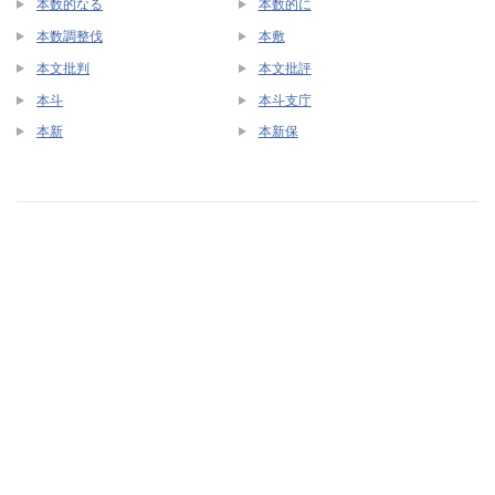
本数的なる
本数的に
本数調整伐
本敷
本文批判
本文批評
本斗
本斗支庁
本新
本新保