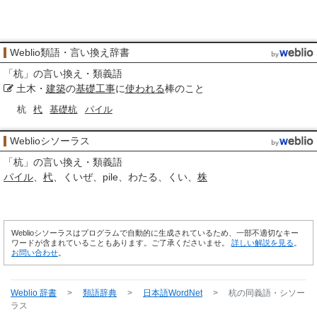
Weblio類語・言い換え辞書
「
杭
」の言い換え・類義語
土木・
建築
の
基礎
工事
に
使われる
棒のこと
杭
杙
基礎杭
パイル
Weblioシソーラス
「
杭
」の言い換え・類義語
パイル
杙
くいぜ
pile
わたる
くい
株
Weblioシソーラスはプログラムで自動的に生成されているため、一部不適切なキー
ワードが含まれていることもあります。ご了承くださいませ。
詳しい解説を見る
。
お問い合わせ
。
Weblio 辞書
>
類語辞典
>
日本語WordNet
>
杭
の同義語・シソー
ラス