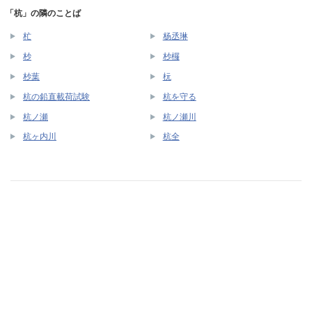
「杭」の隣のことば
杧
杨丞琳
杪
杪欏
杪葉
杬
杭の鉛直載荷試験
杭を守る
杭ノ瀬
杭ノ瀬川
杭ヶ内川
杭全