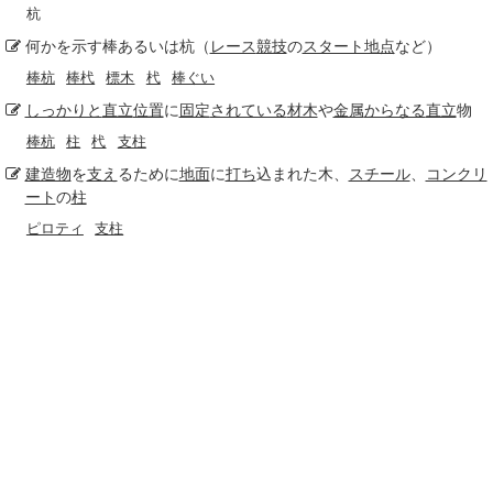
杭
何かを示す棒あるいは杭（
レース
競技
の
スタート地点
など）
棒杭
棒杙
標木
杙
棒ぐい
しっかりと
直立
位置
に
固定
されている
材木
や
金属
からなる
直立
物
棒杭
柱
杙
支柱
建造物
を
支え
るために
地面
に
打ち
込まれた木、
スチール
、
コンクリ
ート
の
柱
ピロティ
支柱