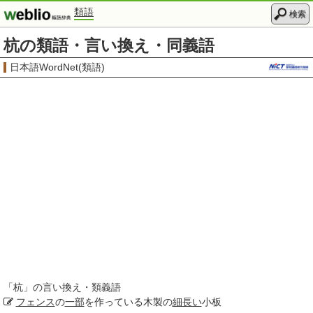
類語
検索
杭の類語・言い換え・同義語
日本語WordNet(類語)
「
杭
」の言い換え・類義語
フェンス
の
一部
を作っている木製の
細長い
小板