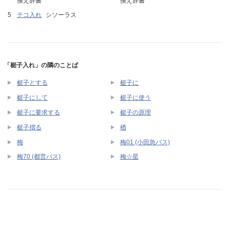
換え辞書
換え辞書
テコ入れ
シソーラス
「梃子入れ」の隣のことば
梃子とする
梃子に
梃子にして
梃子に使う
梃子に要求する
梃子の原理
梃子摺る
梄
梅
梅01 (小田急バス)
梅70 (都営バス)
梅☆星