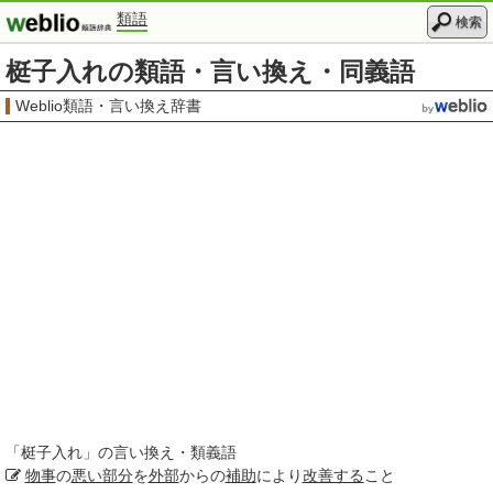
類語
検索
梃子入れの類語・言い換え・同義語
Weblio類語・言い換え辞書
「
梃子入れ
」の言い換え・類義語
物事
の
悪い部分
を
外部
からの
補助
により
改善する
こと