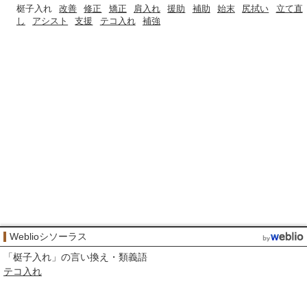
梃子入れ
改善
修正
矯正
肩入れ
援助
補助
始末
尻拭い
立て直
し
アシスト
支援
テコ入れ
補強
Weblioシソーラス
「
梃子入れ
」の言い換え・類義語
テコ入れ