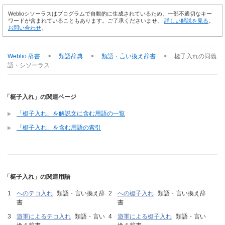
Weblioシソーラスはプログラムで自動的に生成されているため、一部不適切なキー
ワードが含まれていることもあります。ご了承くださいませ。
詳しい解説を見る
。
お問い合わせ
。
Weblio 辞書
>
類語辞典
>
類語・言い換え辞書
>
梃子入れ
の同義
語・シソーラス
「梃子入れ」の関連ページ
「梃子入れ」を解説文に含む用語の一覧
「梃子入れ」を含む用語の索引
「梃子入れ」の関連用語
へのテコ入れ
類語・言い換え辞
への梃子入れ
類語・言い換え辞
書
書
遊軍によるテコ入れ
類語・言い
遊軍による梃子入れ
類語・言い