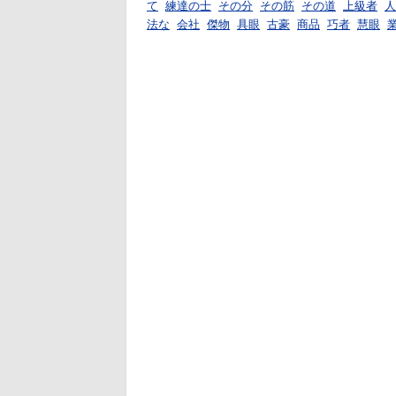
て
練達の士
その分
その筋
その道
上級者
人
法な
会社
傑物
具眼
古豪
商品
巧者
慧眼