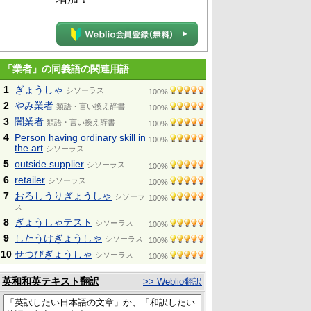
「業者」の同義語の関連用語
1
ぎょうしゃ
シソーラス
100%
2
やみ業者
類語・言い換え辞書
100%
3
闇業者
類語・言い換え辞書
100%
4
Person having ordinary skill in
100%
the art
シソーラス
5
outside supplier
シソーラス
100%
6
retailer
シソーラス
100%
7
おろしうりぎょうしゃ
シソーラ
100%
ス
8
ぎょうしゃテスト
シソーラス
100%
9
したうけぎょうしゃ
シソーラス
100%
10
せつびぎょうしゃ
シソーラス
100%
英和和英テキスト翻訳
>> Weblio翻訳