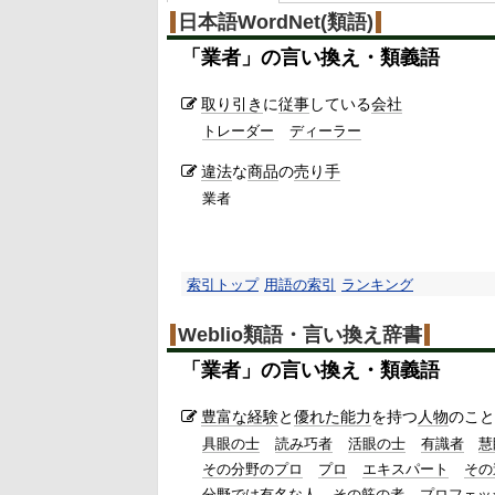
%
日本語WordNet(類語)
「
業者
」の言い換え・類義語
取り引き
に
従事
している
会社
トレーダー
ディーラー
違法
な
商品
の
売り手
業者
索引トップ
用語の索引
ランキング
Weblio類語・言い換え辞書
「
業者
」の言い換え・類義語
豊富な
経験
と
優れた能力
を持つ
人物
のこと
具眼の士
読み巧者
活眼の士
有識者
慧
その分野のプロ
プロ
エキスパート
その
分野では有名な人
その筋の者
プロフェッ