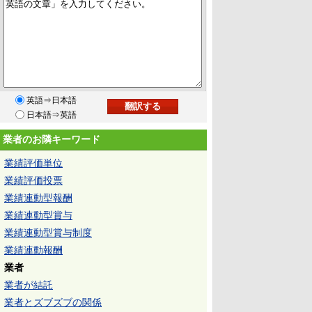
英語⇒日本語
日本語⇒英語
業者のお隣キーワード
業績評価単位
業績評価投票
業績連動型報酬
業績連動型賞与
業績連動型賞与制度
業績連動報酬
業者
業者が結託
業者とズブズブの関係