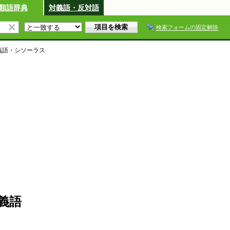
類語辞典
対義語・反対語
検索フォームの固定解除
義語・シソーラス
義語