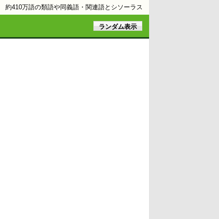
約410万語の類語や同義語・関連語とシソーラス