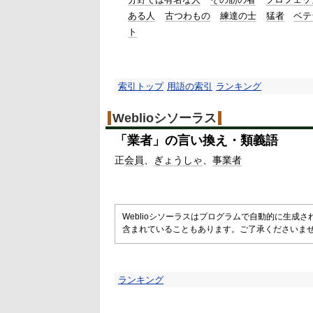
ある人
古つわもの
練達の士
猛者
ベテ
ト
索引トップ
用語の索引
ランキング
Weblioシソーラス
「
業者
」の言い換え・類義語
正
会員
ぎょうしゃ
事業者
Weblioシソーラスはプログラムで自動的に生成
含まれていることもあります。ご了承くださいま
ランキング