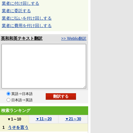
業者に付け回しする
業者に委託する
業者に払いを付け回しする
業者に費用を付け回しする
英和和英テキスト翻訳
>> Weblio翻訳
英語⇒日本語
日本語⇒英語
検索ランキング
▼
11～20
▼
21～30
▼
1～10
1
うそを言う