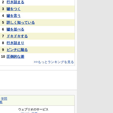
2
行き詰まる
3
嘘をつく
4
嘘を言う
5
詳しく知っている
6
嘘を並べる
7
ドキドキする
8
行き詰まり
9
ピンチに陥る
10
圧倒的な差
>>もっとランキングを見る
｜
学問
典
ウェブリオのサービス