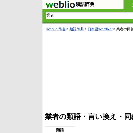
類語辞典
Weblio 辞書
>
類語辞典
>
日本語WordNet
>
業者
の同
L
/
U
o
n
a
m
d
u
e
t
d
e
:
4
業者の類語・言い換え・同
5
.
3
3
類語