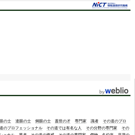
眼の士
達眼の士
炯眼の士
蓋世の才
専門家
識者
その道のプロ
道のプロフェッショナル
その道では有名な人
その分野の専門家
その
ショナル
業者
その道の権威
その道の専門家
傑物
名伯楽
見識の