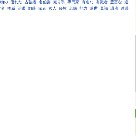
物の
優れた
古強者
名伯楽
売り手
専門家
有名な
有識者
豊富な
違
業者
権威
活眼
炯眼
猛者
玄人
経験
老練
能力
蓋世
見識
識者
達眼