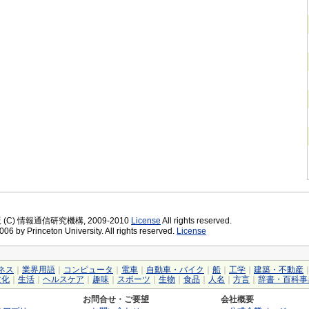
版 (C) 情報通信研究機構, 2009-2010
License
All rights reserved.
06 by Princeton University. All rights reserved.
License
ネス
｜
業界用語
｜
コンピュータ
｜
電車
｜
自動車・バイク
｜
船
｜
工学
｜
建築・不動産
文化
｜
生活
｜
ヘルスケア
｜
趣味
｜
スポーツ
｜
生物
｜
食品
｜
人名
｜
方言
｜
辞書・百科事
お問合せ・ご要望
会社概要