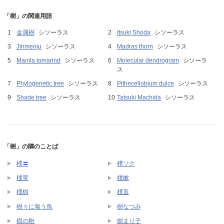
「樹」の関連用語
金属樹
シソーラス
Itsuki Shoda
シソーラス
Jinmenju
シソーラス
Madras thorn
シソーラス
Manila tamarind
シソーラス
Molecular dendrogram
シソーラ
ス
Phylogenetic tree
シソーラス
Pithecellobium dulce
シソーラス
Shade tree
シソーラス
Tatsuki Machida
シソーラス
「樹」の隣のことば
樸〓
樸ソク
樸実
樸樕
樸樹
樸直
樹々に匐う魚
樹なつみ
樹の鞄
樹まり子