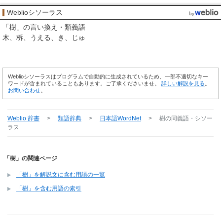
Weblioシソーラス
「
樹
」の言い換え・類義語
木
柝
うえる
き
じゅ
Weblioシソーラスはプログラムで自動的に生成されているため、一部不適切なキー
ワードが含まれていることもあります。ご了承くださいませ。
詳しい解説を見る
。
お問い合わせ
。
Weblio 辞書
>
類語辞典
>
日本語WordNet
>
樹
の同義語・シソー
ラス
「樹」の関連ページ
「樹」を解説文に含む用語の一覧
「樹」を含む用語の索引