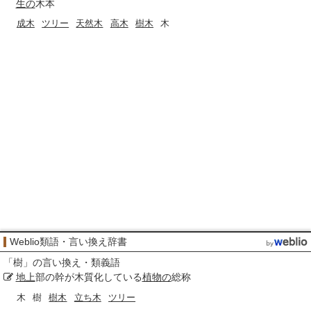
生の
木本
成木
ツリー
天然木
高木
樹木
木
Weblio類語・言い換え辞書
「
樹
」の言い換え・類義語
地上
部の幹が木質化している
植物の
総称
木
樹
樹木
立ち木
ツリー