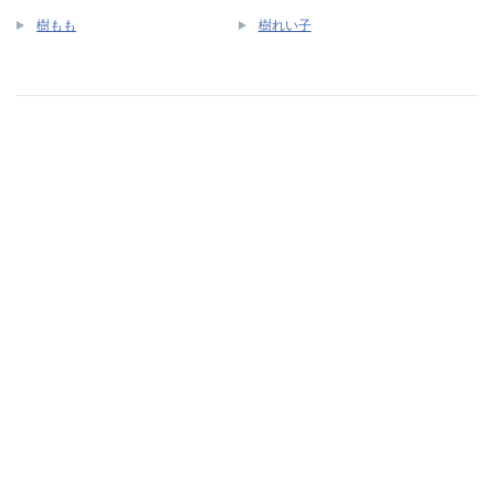
樹もも
樹れい子