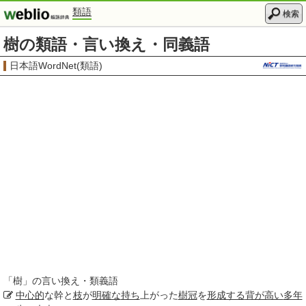
類語
検索
樹の類語・言い換え・同義語
日本語WordNet(類語)
「
樹
」の言い換え・類義語
中心的
な幹と
枝
が
明確な
持ち
上がった
樹冠
を
形成する
背が高い
多年