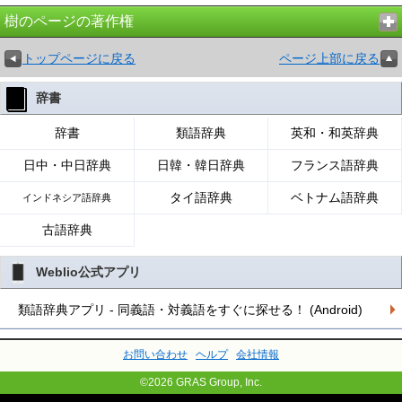
樹のページの著作権
トップページに戻る
ページ上部に戻る
辞書
辞書
類語辞典
英和・和英辞典
日中・中日辞典
日韓・韓日辞典
フランス語辞典
タイ語辞典
ベトナム語辞典
インドネシア語辞典
古語辞典
Weblio公式アプリ
類語辞典アプリ - 同義語・対義語をすぐに探せる！ (Android)
お問い合わせ
ヘルプ
会社情報
©2026 GRAS Group, Inc.