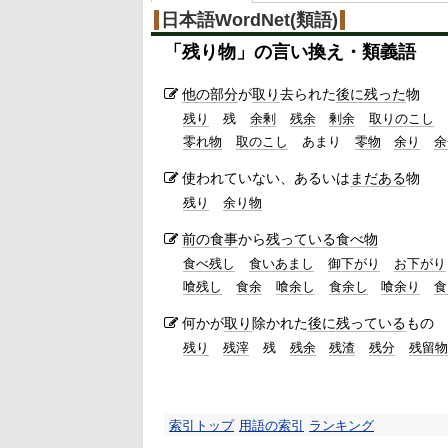
日本語WordNet(類語)
「
残り物
」の言い換え・類義語
他の
部分
が
取り
去られた
後に
残った
物
残り
残
余剰
残余
剰余
取りのこし
零れ物
取のこし
あまり
零物
余り
余
使われていない、あるいは
まだある
物
残り
余り物
前の
食事
から
残っている
食べ物
食べ残し
食いあまし
御下がり
お下がり
喰残し
食余
喰余し
食余し
喰余り
食
何かが
取り
除かれた
後に
残っている
もの
残り
残滓
残
残余
残渣
残分
残留物
索引トップ
用語の索引
ランキング