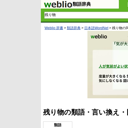
類語辞典
Weblio 辞書
>
類語辞典
>
日本語WordNet
>
残り物
の
残り物の類語・言い換え・
類語