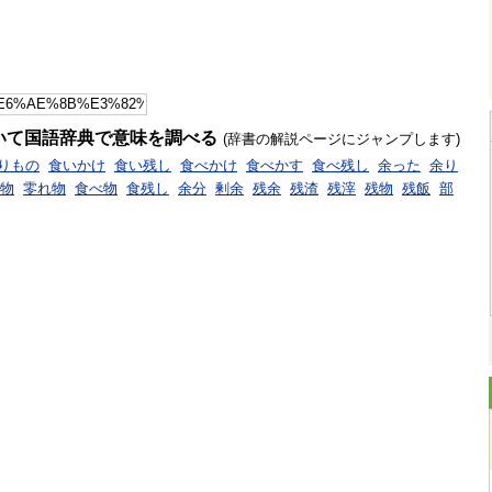
いて国語辞典で意味を調べる
(辞書の解説ページにジャンプします)
りもの
食いかけ
食い残し
食べかけ
食べかす
食べ残し
余った
余り
物
零れ物
食べ物
食残し
余分
剰余
残余
残渣
残滓
残物
残飯
部