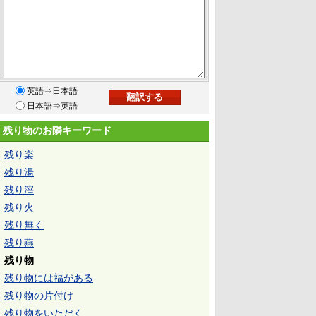
英語⇒日本語
日本語⇒英語
残り物のお隣キーワード
残り楽
残り湯
残り滓
残り火
残り無く
残り燕
残り物
残り物には福がある
残り物の片付け
残り物をいただく