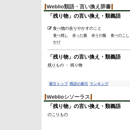
Weblio類語・言い換え辞書
「
残り物
」の言い換え・類義語
食べ物
の
余り
やかすのこと
食べ残し
余った飯
余りの飯
食べのこし
かけ
「
残り物
」の言い換え・類義語
残り
もの ・ 残り物
索引トップ
用語の索引
ランキング
Weblioシソーラス
「
残り物
」の言い換え・類義語
のこりもの