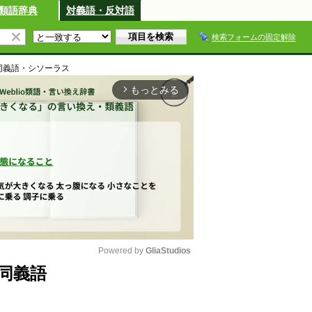
類語辞典
対義語・反対語
検索フォームの固定解除
同義語・シソーラス
もっとみる
arrow_forward_ios
Powered by 
GliaStudios
同義語
M
u