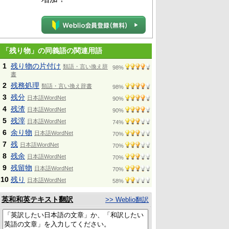
「残り物」の同義語の関連用語
1
残り物の片付け
類語・言い換え辞
98%
書
2
残務処理
類語・言い換え辞書
98%
3
残分
日本語WordNet
90%
4
残渣
日本語WordNet
90%
5
残滓
日本語WordNet
74%
6
余り物
日本語WordNet
70%
7
残
日本語WordNet
70%
8
残余
日本語WordNet
70%
9
残留物
日本語WordNet
70%
10
残り
日本語WordNet
58%
英和和英テキスト翻訳
>> Weblio翻訳