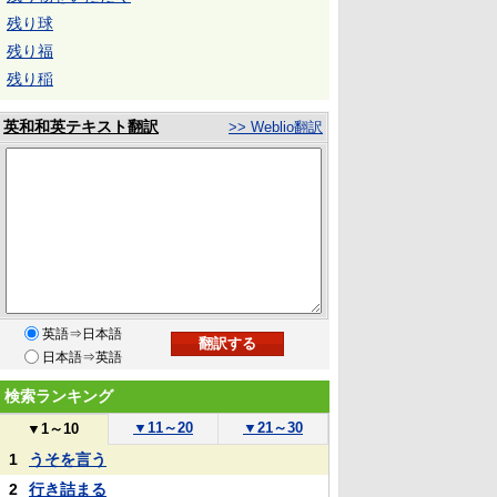
残り球
残り福
残り稲
英和和英テキスト翻訳
>> Weblio翻訳
英語⇒日本語
日本語⇒英語
検索ランキング
▼
11～20
▼
21～30
▼
1～10
1
うそを言う
2
行き詰まる