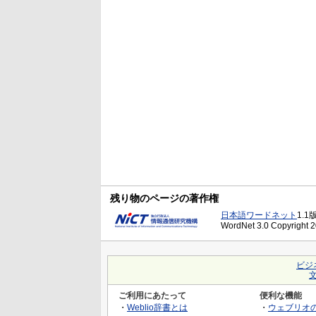
残り物のページの著作権
日本語ワードネット
1.1
WordNet 3.0 Copyright 20
ビジ
ご利用にあたって
便利な機能
・
Weblio辞書とは
・
ウェブリオ