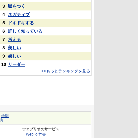
3
嘘をつく
4
ネガティブ
5
ドキドキする
6
詳しく知っている
7
考える
8
美しい
9
嬉しい
10
リーダー
>>もっとランキングを見る
｜
学問
典
ウェブリオのサービス
・
Weblio 辞書