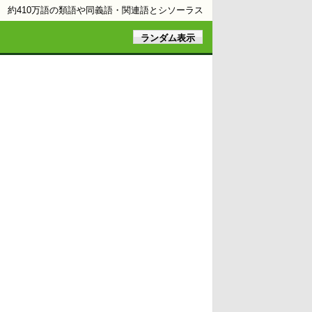
約410万語の類語や同義語・関連語とシソーラス