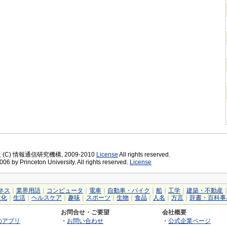
版 (C) 情報通信研究機構, 2009-2010
License
All rights reserved.
06 by Princeton University. All rights reserved.
License
ネス
｜
業界用語
｜
コンピュータ
｜
電車
｜
自動車・バイク
｜
船
｜
工学
｜
建築・不動産
文化
｜
生活
｜
ヘルスケア
｜
趣味
｜
スポーツ
｜
生物
｜
食品
｜
人名
｜
方言
｜
辞書・百科事
お問合せ・ご要望
会社概要
のアプリ
・
お問い合わせ
・
公式企業ページ