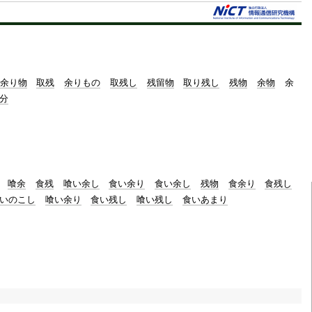
t
e
余り物
取残
余りもの
取残し
残留物
取り残し
残物
余物
余
分
喰余
食残
喰い余し
食い余り
食い余し
残物
食余り
食残し
いのこし
喰い余り
食い残し
喰い残し
食いあまり