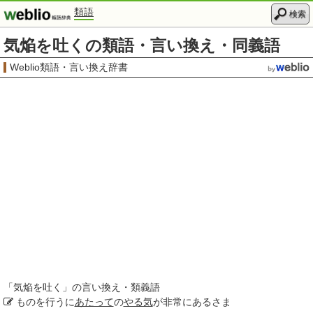
類語
検索
気焔を吐くの類語・言い換え・同義語
Weblio類語・言い換え辞書
「
気焔を吐く
」の言い換え・類義語
ものを行うに
あたって
の
やる気
が非常にあるさま