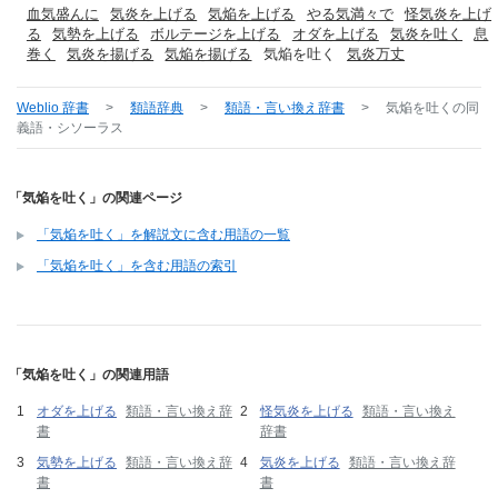
血気盛んに
気炎を上げる
気焔を上げる
やる気満々で
怪気炎を上げ
る
気勢を上げる
ボルテージを上げる
オダを上げる
気炎を吐く
息
巻く
気炎を揚げる
気焔を揚げる
気焔を吐く
気炎万丈
Weblio 辞書
>
類語辞典
>
類語・言い換え辞書
>
気焔を吐く
の同
義語・シソーラス
「気焔を吐く」の関連ページ
「気焔を吐く」を解説文に含む用語の一覧
「気焔を吐く」を含む用語の索引
「気焔を吐く」の関連用語
オダを上げる
類語・言い換え辞
怪気炎を上げる
類語・言い換え
書
辞書
気勢を上げる
類語・言い換え辞
気炎を上げる
類語・言い換え辞
書
書