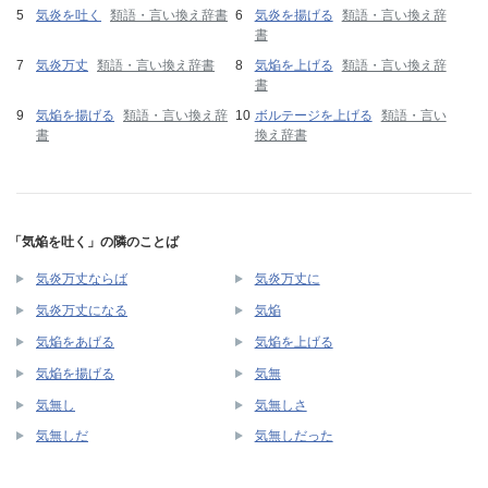
気炎を吐く
類語・言い換え辞書
気炎を揚げる
類語・言い換え辞
書
気炎万丈
類語・言い換え辞書
気焔を上げる
類語・言い換え辞
書
気焔を揚げる
類語・言い換え辞
ボルテージを上げる
類語・言い
書
換え辞書
「気焔を吐く」の隣のことば
気炎万丈ならば
気炎万丈に
気炎万丈になる
気焔
気焔をあげる
気焔を上げる
気焔を揚げる
気無
気無し
気無しさ
気無しだ
気無しだった