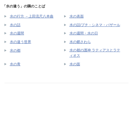
「水の違う」の隣のことば
水の行方 －上田流尺八本曲
水の表面
水の話
水の話/プチ・シネマ・バザール
水の週間
水の週間・水の日
水の違う世界
水の郷さわら
水の都の護神 ラティアスとラテ
水の都
ィオス
水の青
水の面