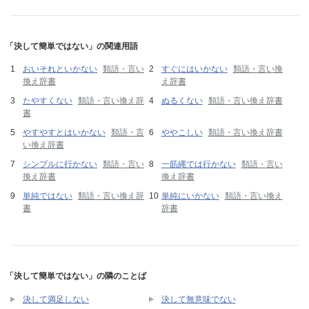
「決して簡単ではない」の関連用語
おいそれといかない
類語・言い
すぐにはいかない
類語・言い換
換え辞書
え辞書
たやすくない
類語・言い換え辞
ぬるくない
類語・言い換え辞書
書
やすやすとはいかない
類語・言
ややこしい
類語・言い換え辞書
い換え辞書
シンプルに行かない
類語・言い
一筋縄では行かない
類語・言い
換え辞書
換え辞書
単純ではない
類語・言い換え辞
単純にいかない
類語・言い換え
書
辞書
「決して簡単ではない」の隣のことば
決して満足しない
決して無意味でない