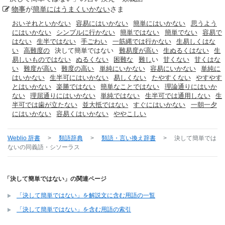
物事
が
簡単には
うまくいかない
さま
おいそれといかない
容易にはいかない
簡単にはいかない
思うよう
にはいかない
シンプルに行かない
簡単ではない
簡単でない
容易で
はない
生半ではない
手ごわい
一筋縄では行かない
生易しくはな
い
高難度の
決して簡単ではない
難易度が高い
生ぬるくはない
生
易しいものではない
ぬるくない
困難な
難し
い
甘くない
甘くはな
い
難度が高い
難度の高い
単純にいかない
容易にいかない
単純に
はいかない
生半可にはいかない
易しくない
たやすくない
やすやす
とはいかない
楽勝ではない
簡単なことではない
理論通りにはいか
ない
理屈通りにはいかない
単純ではない
生半可では通用しない
生
半可では歯が立たない
並大抵ではない
すぐにはいかない
一朝一夕
にはいかない
容易くはいかない
ややこしい
Weblio 辞書
>
類語辞典
>
類語・言い換え辞書
>
決して簡単では
ない
の同義語・シソーラス
「決して簡単ではない」の関連ページ
「決して簡単ではない」を解説文に含む用語の一覧
「決して簡単ではない」を含む用語の索引