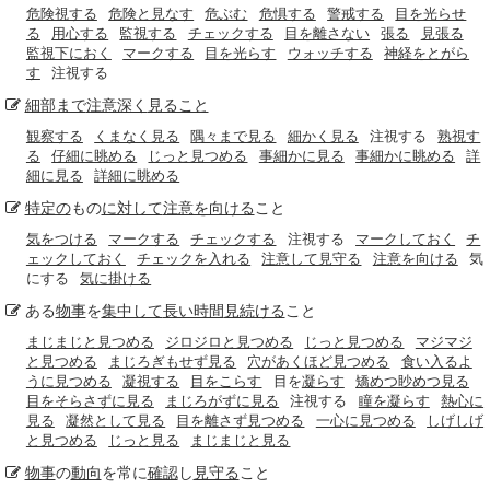
危険視する
危険と見なす
危ぶむ
危惧する
警戒する
目を光らせ
る
用心する
監視する
チェックする
目を離さない
張る
見張る
監視下におく
マークする
目を光らす
ウォッチする
神経をとがら
す
注視する
細部まで
注意深く
見ること
観察する
くまなく見る
隅々まで見る
細かく見る
注視する
熟視す
る
仔細に眺める
じっと見つめる
事細かに見る
事細かに眺める
詳
細に見る
詳細に眺める
特定の
もの
に対して
注意を向ける
こと
気をつける
マークする
チェックする
注視する
マークしておく
チ
ェックしておく
チェックを入れる
注意して見守る
注意を向ける
気
にする
気に掛ける
ある
物事
を
集中して
長い時間
見続ける
こと
まじまじと見つめる
ジロジロと見つめる
じっと見つめる
マジマジ
と見つめる
まじろぎもせず見る
穴があくほど見つめる
食い入るよ
うに見つめる
凝視する
目をこらす
目を
凝らす
矯めつ眇めつ見る
目をそらさずに見る
まじろがずに見る
注視する
瞳を凝らす
熱心に
見る
凝然として見る
目を離さず見つめる
一心に見つめる
しげしげ
と見つめる
じっと見る
まじまじと見る
物事
の
動向
を常に
確認
し
見守る
こと