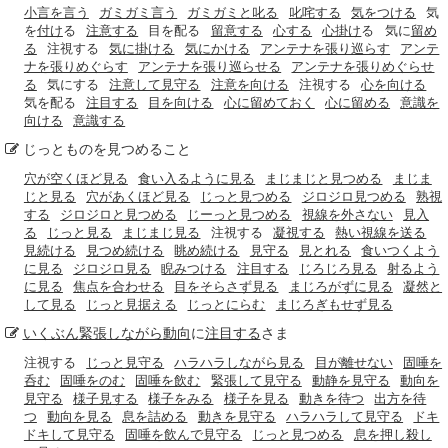
小言を言う
ガミガミ言う
ガミガミと叱る
叱咤する
気をつける
気
を
付け
る
注意する
目を配る
留意する
心する
心掛け
る
気に
留め
る
注視する
気に掛ける
気にかける
アンテナを張り巡らす
アンテ
ナを張りめぐらす
アンテナを張り巡らせる
アンテナを張りめぐらせ
る
気にする
注意して見守る
注意を向ける
注視する
心を向ける
気を配る
注目する
目を向ける
心に留めておく
心に留める
意識を
向ける
意識する
じっとものを見つめること
穴が空くほど見る
食い入るように見る
まじまじと見つめる
まじま
じと見る
穴があくほど見る
じっと見つめる
ジロジロ見つめる
熟視
する
ジロジロと見つめる
じーっと見つめる
視線を外さない
見入
る
じっと見る
まじまじ見る
注視する
凝視する
熱い視線を送る
見続ける
見つめ続ける
眺め続ける
見守る
見とれる
食いつくよう
に見る
ジロジロ見る
睨みつける
注目する
じろじろ見る
射るよう
に見る
焦点を合わせる
目をそらさず見る
まじろがずに見る
凝然と
して見る
じっと見据える
じっとにらむ
まじろぎもせず見る
いくぶん
緊張
しながら
動向
に
注目する
さま
注視する
じっと見守る
ハラハラしながら見る
目が離せない
固唾を
呑む
固唾をのむ
固唾を飲む
緊張して見守る
動静を見守る
動向を
見守る
様子見する
様子をみる
様子を見る
動きを待つ
出方を待
つ
動向を見る
息を詰める
動きを見守る
ハラハラして見守る
ドキ
ドキして見守る
固唾を飲んで見守る
じっと見つめる
息を押し殺し