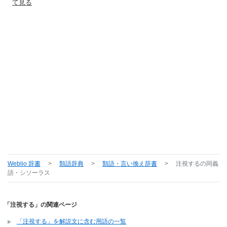
て見る
Weblio 辞書
>
類語辞典
>
類語・言い換え辞書
>
注視する
の同義
語・シソーラス
「注視する」の関連ページ
「注視する」を解説文に含む用語の一覧