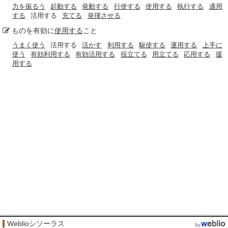
力を振るう
起動する
発動する
行使する
使用する
執行する
適用
する
活用する
充てる
発揮させる
ものを有効に
使用する
こと
うまく使う
活用する
活かす
利用する
駆使する
運用する
上手に
使う
有効利用する
有効活用する
役立てる
用立てる
応用する
援
用する
Weblioシソーラス