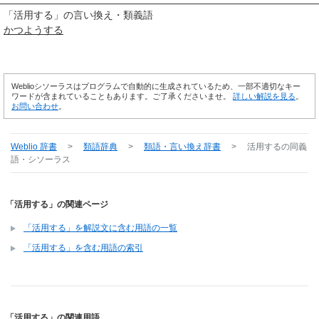
「
活用する
」の言い換え・類義語
かつようする
Weblioシソーラスはプログラムで自動的に生成されているため、一部不適切なキー
ワードが含まれていることもあります。ご了承くださいませ。
詳しい解説を見る
。
お問い合わせ
。
Weblio 辞書
>
類語辞典
>
類語・言い換え辞書
>
活用する
の同義
語・シソーラス
「活用する」の関連ページ
「活用する」を解説文に含む用語の一覧
「活用する」を含む用語の索引
「活用する」の関連用語