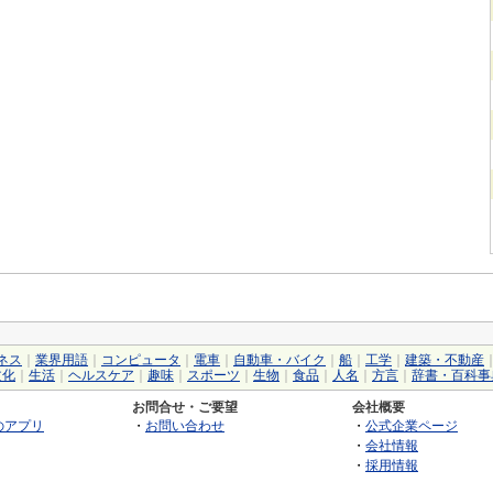
ネス
｜
業界用語
｜
コンピュータ
｜
電車
｜
自動車・バイク
｜
船
｜
工学
｜
建築・不動産
文化
｜
生活
｜
ヘルスケア
｜
趣味
｜
スポーツ
｜
生物
｜
食品
｜
人名
｜
方言
｜
辞書・百科事
お問合せ・ご要望
会社概要
のアプリ
・
お問い合わせ
・
公式企業ページ
・
会社情報
・
採用情報