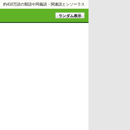
約410万語の類語や同義語・関連語とシソーラス