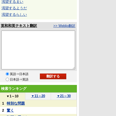
渇望するまい
渇望するようだ
渇望するらしい
英和和英テキスト翻訳
>> Weblio翻訳
英語⇒日本語
日本語⇒英語
検索ランキング
▼
11～20
▼
21～30
▼
1～10
1
特別な問題
2
驚く