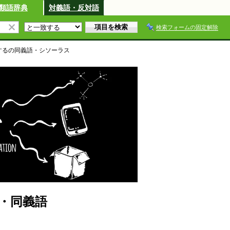
類語辞典
対義語・反対語
検索フォームの固定解除
する
の同義語・シソーラス
・同義語