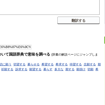
ついて国語辞典で意味を調べる
(辞書の解説ページにジャンプしま
切に願う
切望する
募らせる
希望する
希求する
待望する
念願する
期
祈願する
訴求する
願望する
募らす
多大な
期する
願掛け
切願
希