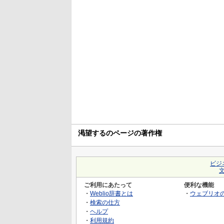
渇望するのページの著作権
ビジ
ご利用にあたって
便利な機能
・
Weblio辞書とは
・
ウェブリオ
・
検索の仕方
・
ヘルプ
・
利用規約