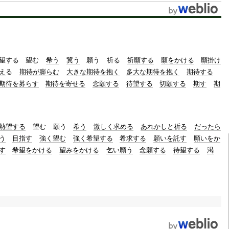
望する
望む
希う
冀う
願う
祈る
祈願する
願をかける
願掛け
え
る
期待が膨らむ
大きな期待を抱く
多大な期待を抱く
期待する
期待を募らす
期待を寄せる
念願する
待望する
切願する
期す
期
熱望する
望む
願う
希う
激しく求める
あれかしと祈る
だったら
う
目指す
強く望む
強く希望する
希求する
願いを託す
願いをか
す
希望をかける
望みをかける
乞い願う
念願する
待望する
渇