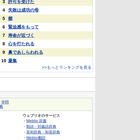
3
許可を受けた
4
失敗は成功の母
5
郷
6
緊迫感をもって
7
寿命が近づく
8
心を打たれる
9
鼻であしらわれる
10
凝集
>>もっとランキングを見る
｜
学問
典
ウェブリオのサービス
・
Weblio 辞書
・
類語・対義語辞典
・
英和辞典・和英辞典
・
Weblio翻訳