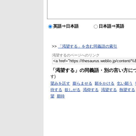
英語⇒日本語
日本語⇒英語
>>
「渇望する」を含む同義語の索引
渇望するのページへのリンク
「渇望する」の同義語・別の言い方に
す)
望みを託す
膨らませる
願をかける
乞い願う
待する
欲しがる
渇仰する
渇望する
熱望する
望
期待