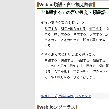
Weblio類語・言い換え辞書
「
渇望する
」の言い換え・類義語
強い
期待
や
望み
を持つこと
希望する
期待を膨らませる
熱望する
渇
する
願い求める
希求する
訴求する
訴
ときめく
ときめかせる
期待を募らせる
する
そうあって欲しいと
強く思う
こと
希望する
切望する
渇望する
願望する
いいのにと思う
渇仰する
憧れ
る
切に願
ける
希望を託す
望みを託す
望みをたく
く
強く欲しがる
ひどく欲しがる
索引トップ
用語の索引
ランキング
Weblioシソーラス