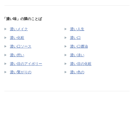
「濃い味」の隣のことば
濃いメイク
濃い人生
濃い化粧
濃い口
濃い口ソース
濃い口醬油
濃い想い
濃い淡い
濃い目のアイボリー
濃い目の化粧
濃い繋がりの
濃い色の