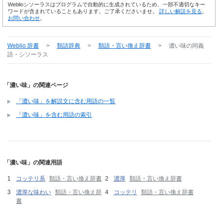
Weblioシソーラスはプログラムで自動的に生成されているため、一部不適切なキー
ワードが含まれていることもあります。ご了承くださいませ。
詳しい解説を見る
。
お問い合わせ
。
Weblio 辞書
>
類語辞典
>
類語・言い換え辞書
>
濃い味
の同義
語・シソーラス
「濃い味」の関連ページ
「濃い味」を解説文に含む用語の一覧
「濃い味」を含む用語の索引
「濃い味」の関連用語
コッテリ系
類語・言い換え辞書
濃厚
類語・言い換え辞書
濃厚な味わい
類語・言い換え辞
コッテリ
類語・言い換え辞書
書