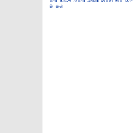
合物
化粧用
混合物
爆発性
調合剤
割合
医学
薬
銃砲