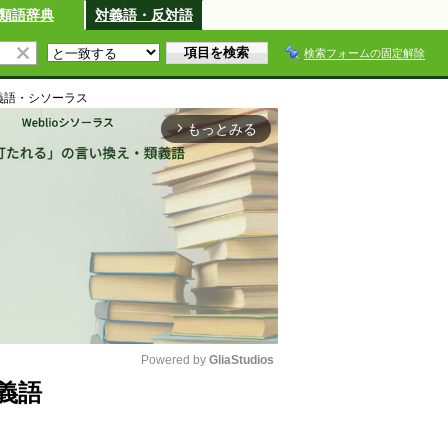
類語辞典
対義語・反対語
検索フォームの固定解除
義語・シソーラス
もっとみる
arrow_forward_ios
Powered by 
GliaStudios
義語
M
u