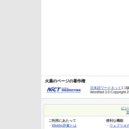
火薬のページの著作権
日本語ワードネット
1.1
WordNet 3.0 Copyright 20
ビジ
ご利用にあたって
便利な機能
・
Weblio辞書とは
・
ウェブリオ