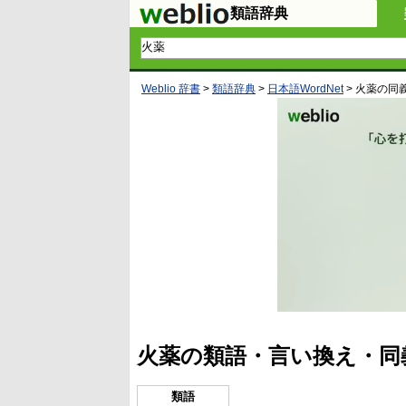
類語辞典
Weblio 辞書
>
類語辞典
>
日本語WordNet
>
火薬
の同
火薬の類語・言い換え・同
類語