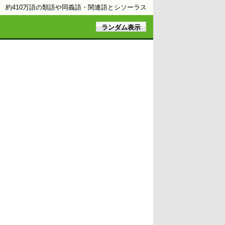
約410万語の類語や同義語・関連語とシソーラス