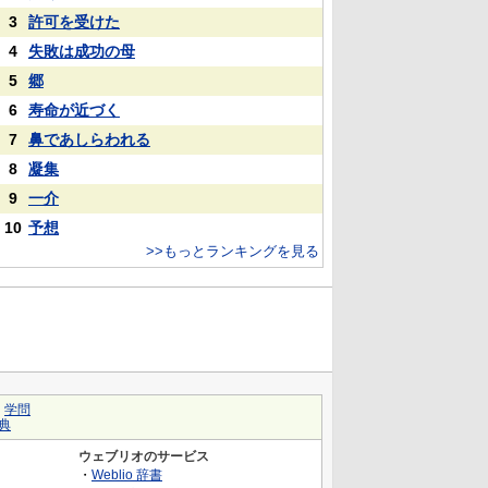
3
許可を受けた
4
失敗は成功の母
5
郷
6
寿命が近づく
7
鼻であしらわれる
8
凝集
9
一介
10
予想
>>もっとランキングを見る
｜
学問
典
ウェブリオのサービス
・
Weblio 辞書