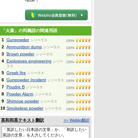
「火薬」の同義語の関連用語
1
Gunpowder
シソーラス
100%
2
Ammunition dump
シソーラス
100%
3
Brown powder
シソーラス
100%
4
Explosives engineering
シソー
100%
ラス
5
Greek fire
シソーラス
100%
6
Gunpowder Incident
シソーラス
100%
7
Poudre B
シソーラス
100%
8
Powder Alarm
シソーラス
100%
9
Shimose powder
シソーラス
100%
10
Smokeless powder
シソーラス
100%
英和和英テキスト翻訳
>> Weblio翻訳