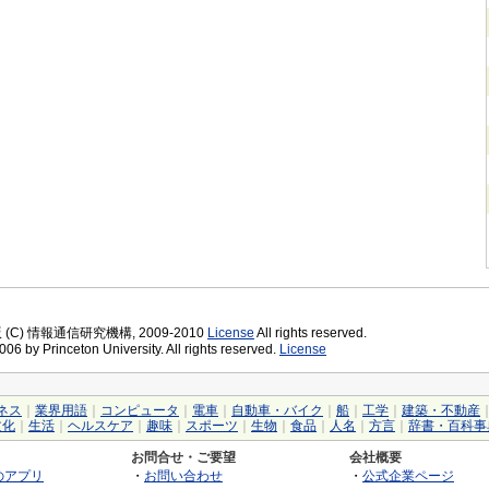
版 (C) 情報通信研究機構, 2009-2010
License
All rights reserved.
06 by Princeton University. All rights reserved.
License
ネス
｜
業界用語
｜
コンピュータ
｜
電車
｜
自動車・バイク
｜
船
｜
工学
｜
建築・不動産
文化
｜
生活
｜
ヘルスケア
｜
趣味
｜
スポーツ
｜
生物
｜
食品
｜
人名
｜
方言
｜
辞書・百科事
お問合せ・ご要望
会社概要
のアプリ
・
お問い合わせ
・
公式企業ページ