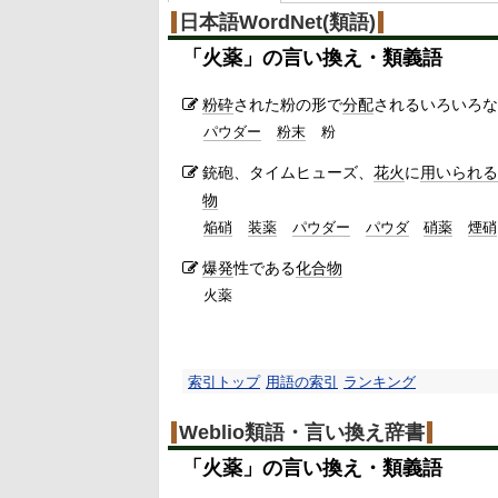
日本語WordNet(類語)
「
火薬
」の言い換え・類義語
粉砕
された粉の形で
分配
されるいろいろな
パウダー
粉末
粉
銃砲、タイムヒューズ、
花火
に
用いられる
物
焔硝
装薬
パウダー
パウダ
硝薬
煙硝
爆発
性である
化合物
火薬
索引トップ
用語の索引
ランキング
Weblio類語・言い換え辞書
「
火薬
」の言い換え・類義語