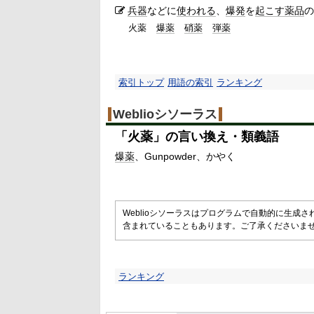
兵器
などに
使われる
、
爆発
を
起こす
薬品
の
火薬
爆薬
硝薬
弾薬
索引トップ
用語の索引
ランキング
Weblioシソーラス
「
火薬
」の言い換え・類義語
爆薬
Gunpowder
かやく
Weblioシソーラスはプログラムで自動的に生成
含まれていることもあります。ご了承くださいま
ランキング