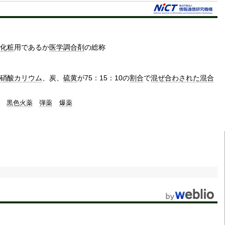
t
e
化粧
用であるか
医学
調合剤
の総称
硝酸カリウム
、炭、
硫黄
が75：15：10の
割合
で
混ぜ合わされた
混合
黒色火薬
弾薬
爆薬