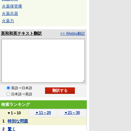
火薬保管庫
火薬兵器
火薬力
英和和英テキスト翻訳
>> Weblio翻訳
英語⇒日本語
日本語⇒英語
検索ランキング
▼
11～20
▼
21～30
▼
1～10
1
特別な問題
2
驚く