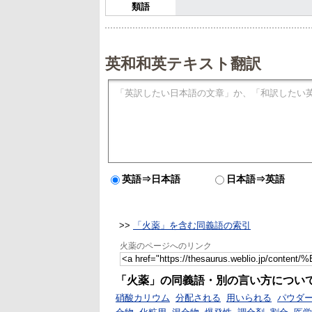
類語
英和和英テキスト翻訳
英語⇒日本語
日本語⇒英語
>>
「火薬」を含む同義語の索引
火薬のページへのリンク
「火薬」の同義語・別の言い方につい
硝酸カリウム
分配される
用いられる
パウダ