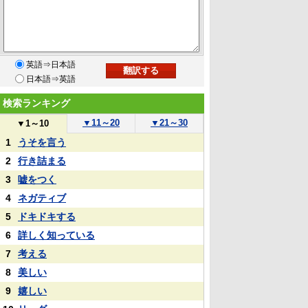
英語⇒日本語
日本語⇒英語
検索ランキング
▼
11～20
▼
21～30
▼
1～10
1
うそを言う
2
行き詰まる
3
嘘をつく
4
ネガティブ
5
ドキドキする
6
詳しく知っている
7
考える
8
美しい
9
嬉しい