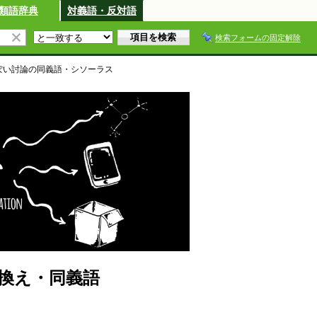
類語辞典
対義語・反対語
検索フォームの固定解除
ぽい討論
の同義語・シソーラス
換え・同義語