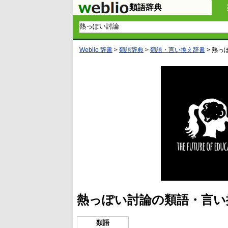
類語辞典
Weblio 辞書
>
類語辞典
>
類語・言い換え辞書
>
熱っ
熱っぽい討論の類語・言い
類語