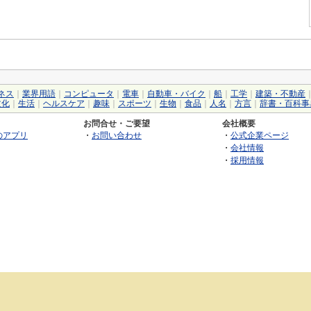
ネス
｜
業界用語
｜
コンピュータ
｜
電車
｜
自動車・バイク
｜
船
｜
工学
｜
建築・不動産
文化
｜
生活
｜
ヘルスケア
｜
趣味
｜
スポーツ
｜
生物
｜
食品
｜
人名
｜
方言
｜
辞書・百科事
お問合せ・ご要望
会社概要
のアプリ
・
お問い合わせ
・
公式企業ページ
・
会社情報
・
採用情報