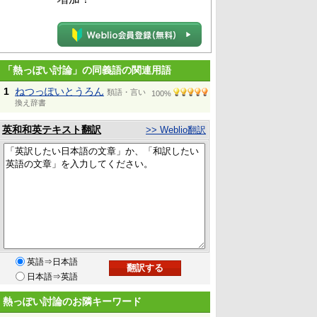
「熱っぽい討論」の同義語の関連用語
1
ねつっぽいとうろん
類語・言い
100%
換え辞書
英和和英テキスト翻訳
>> Weblio翻訳
英語⇒日本語
日本語⇒英語
熱っぽい討論のお隣キーワード