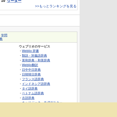
10
リーダー
>>もっとランキングを見る
｜
学問
典
ウェブリオのサービス
・
Weblio 辞書
・
類語・対義語辞典
・
英和辞典・和英辞典
・
Weblio翻訳
・
日中中日辞典
・
日韓韓日辞典
・
フランス語辞典
・
インドネシア語辞典
・
タイ語辞典
・
ベトナム語辞典
・
古語辞典
・
キャリジェネ～生成AIスクー
ル・AIスキルでキャリアアップ～