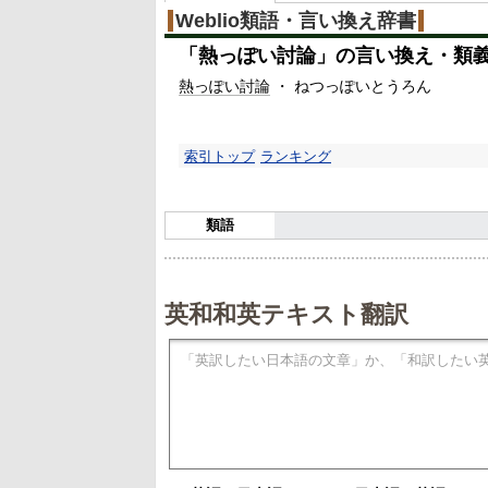
Weblio類語・言い換え辞書
「
熱っぽい討論
」の言い換え・類
熱っぽい
討論
・ ねつっぽいとうろん
索引トップ
ランキング
類語
英和和英テキスト翻訳