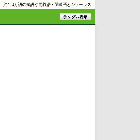
約410万語の類語や同義語・関連語とシソーラス