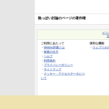
熱っぽい討論のページの著作権
ビジ
ご利用にあたって
便利な機能
・
Weblio辞書とは
・
ウェブリオ
・
検索の仕方
・
ヘルプ
・
利用規約
・
プライバシーポリシー
・
サイトマップ
・
クッキー・アクセスデータにつ
いて