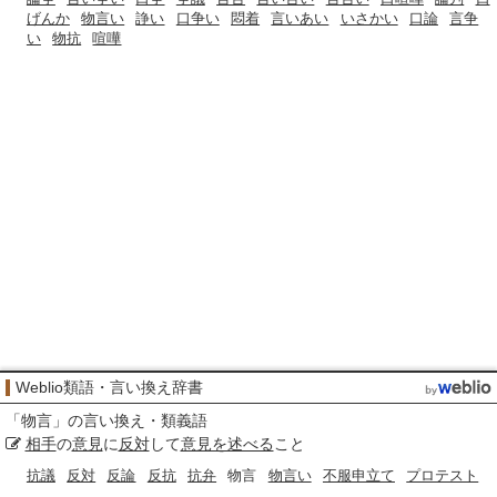
げんか
物言い
諍い
口争い
悶着
言いあい
いさかい
口論
言争
い
物抗
喧嘩
Weblio類語・言い換え辞書
「
物言
」の言い換え・類義語
相手
の
意見
に
反対
して
意見を述べる
こと
抗議
反対
反論
反抗
抗弁
物言
物言い
不服申立て
プロテスト