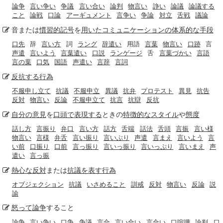
論争
言い争い
争議
言い合い
論判
物言い
諍い
論議
論議する
こと
論戦
口論
アーギュメント
言争い
争論
対立
舌戦
議論
音または
慣習的
記号
を
用いた
コミュニケーションの
体系的な
手段
口先
辞
言い方
詞
ラング
辞遣い
用語
言葉
物言い
口跡
言
声遣
言いよう
言葉遣い
口説
ランゲージ
舌
言葉づかい
言語
言の葉
口気
国語
声遣い
言辞
言詞
反抗する
行為
不服申し立て
抗議
不服申立
異議
抗弁
プロテスト
異見
抗告
反対
物言い
反論
不服申立て
抗言
抗辯
反抗
自分の意見
を
口頭で
表現する
ときの
特徴的な
スタイル
や
態度
話し方
言振り
弁口
言い方
話方
舌端
話法
舌頭
言振
言い様
物言い
言様
弁舌
言い振り
言いぶり
声遣
言まえ
言いよう
言
い前
口振り
口前
言っ振り
言いっ振り
言いっぷり
言いまえ
声
遣い
言っ振
熱心な
反対
または
抗議
を表す
行為
オブジェクション
抗議
いさめること
訓戒
反対
物言い
反論
説
諭
怒って
論争
すること
論争
言い争い
口争
争議
言合
言い合い
言合い
口喧嘩
論判
口