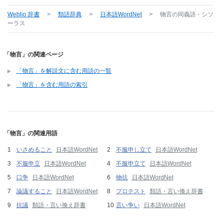
Weblio 辞書
>
類語辞典
>
日本語WordNet
>
物言
の同義語・シソ
ーラス
「物言」の関連ページ
「物言」を解説文に含む用語の一覧
「物言」を含む用語の索引
「物言」の関連用語
いさめること
日本語WordNet
不服申し立て
日本語WordNet
不服申立
日本語WordNet
不服申立て
日本語WordNet
口争
日本語WordNet
物抗
日本語WordNet
論議すること
日本語WordNet
プロテスト
類語・言い換え辞書
抗議
類語・言い換え辞書
言い争い
日本語WordNet