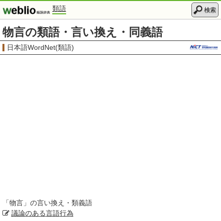
類語
検索
物言の類語・言い換え・同義語
日本語WordNet(類語)
「
物言
」の言い換え・類義語
議論のある
言語
行為