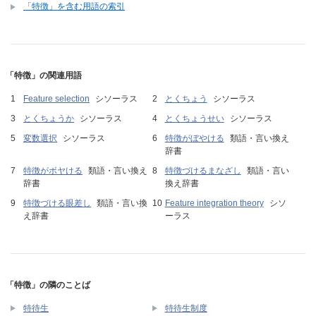
「特徴」を含む用語の索引
「特徴」の関連用語
Feature selection
シソーラス
とくちょう
シソーラス
とくちょうか
シソーラス
とくちょうせい
シソーラス
変数選択
シソーラス
特徴がぼやける
類語・言い換え
辞書
特徴がボヤける
類語・言い換え
特徴づけるまなざし
類語・言い
辞書
換え辞書
特徴づける眼差し
類語・言い換
Feature integration theory
シソ
え辞書
ーラス
「特徴」の隣のことば
特待生
特待生制度