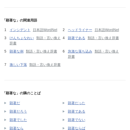
「顕著な」の関連用語
インシデント
日本語WordNet
ヘッドライナー
日本語WordNet
けんちょなれい
類語・言い換え
顕著である
類語・言い換え辞書
辞書
顕著な例
類語・言い換え辞書
急激な落ち込み
類語・言い換え
辞書
激しい下落
類語・言い換え辞書
「顕著な」の隣のことば
顕著だ
顕著だった
顕著だろう
顕著である
顕著でした
顕著でない
顕著なら
顕著ならば