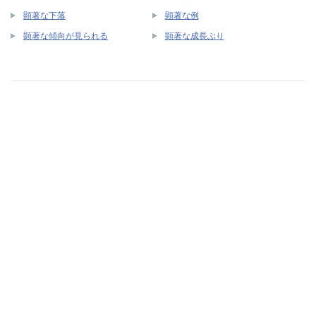
顕著な下落
顕著な例
顕著な傾向が見られる
顕著な成長ぶり