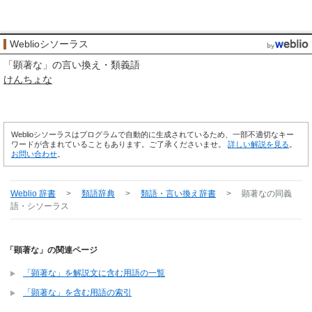
Weblioシソーラス
「
顕著な
」の言い換え・類義語
けんちょな
Weblioシソーラスはプログラムで自動的に生成されているため、一部不適切なキー
ワードが含まれていることもあります。ご了承くださいませ。
詳しい解説を見る
。
お問い合わせ
。
Weblio 辞書
>
類語辞典
>
類語・言い換え辞書
>
顕著な
の同義
語・シソーラス
「顕著な」の関連ページ
「顕著な」を解説文に含む用語の一覧
「顕著な」を含む用語の索引