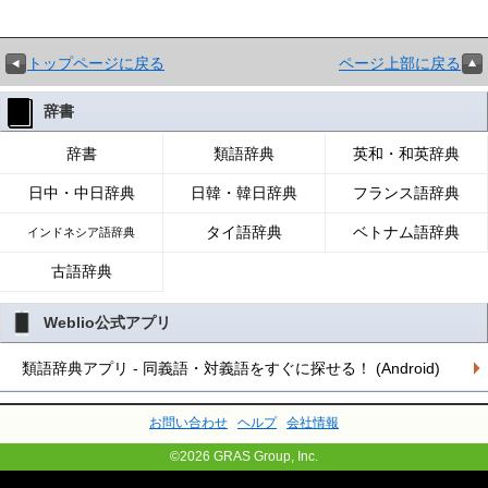
トップページに戻る
ページ上部に戻る
辞書
辞書
類語辞典
英和・和英辞典
日中・中日辞典
日韓・韓日辞典
フランス語辞典
タイ語辞典
ベトナム語辞典
インドネシア語辞典
古語辞典
Weblio公式アプリ
類語辞典アプリ - 同義語・対義語をすぐに探せる！ (Android)
お問い合わせ
ヘルプ
会社情報
©2026 GRAS Group, Inc.