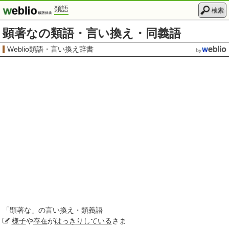
類語
検索
顕著なの類語・言い換え・同義語
Weblio類語・言い換え辞書
「
顕著な
」の言い換え・類義語
様子
や
存在
が
はっきりしている
さま