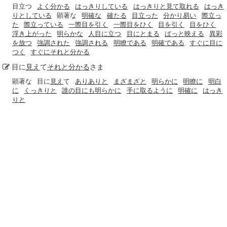
目立つ
よく分かる
はっきりしている
はっきりと見て取れる
はっき
りとしている
顕著な
明確な
確たる
目立った
分かり易い
際立っ
た
際立っている
一際目を引く
一際目をひく
目を引く
目をひく
浮き上がった
明らかな
人目に立つ
目にとまる
ぱっと映える
異彩
を放つ
強調された
強調される
明瞭である
明確である
すぐに目に
つく
すぐにそれと分かる
目に
見え
て
それと分かる
さま
顕著な
目に
見え
て
ありありと
まざまざと
明らかに
明瞭に
明白
に
くっきりと
誰の目にも明らかに
手に取るように
明確に
はっき
りと